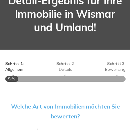
Detail-Ergebnis für Ihre
Immobilie in Wismar
und Umland!
Schritt 1:
Schritt 2:
Schritt 3:
Allgemein
Details
Bewertung
5 %
S
Welche Art von Immobilien möchten Sie
A
bewerten?