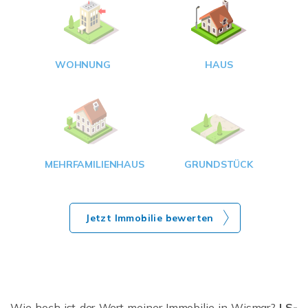
W
<
WOHNUNG
HAUS
g
MEHRFAMILIENHAUS
GRUNDSTÜCK
Jetzt Immobilie bewerten
Wie hoch ist der Wert meiner Immobilie in Wismar?
LS-