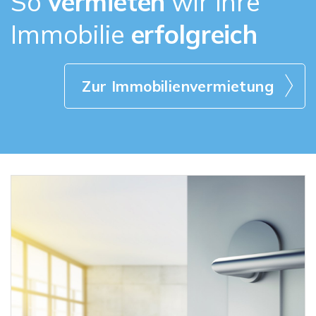
So
vermieten
wir Ihre
Immobilie
erfolgreich
Zur Immobilienvermietung