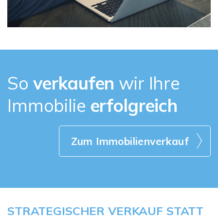
So
verkaufen
wir Ihre
Immobilie
erfolgreich
Zum Immobilienverkauf
STRATEGISCHER VERKAUF STATT