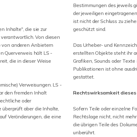
Bestimmungen des jeweils g
der jeweiligen eingetragene
ist nicht der Schluss zu zie
n Inhalte", die sie zur
geschützt sind.
 verantwortlich. Von diesen
ie von anderen Anbietern
Das Urheber- und Kennzeich
en Querverweis hält LS -
erstellten Objekte steht ihr a
eit, die in dieser Weise
Grafiken, Sounds oder Texte
Publikationen ist ohne ausd
gestattet.
namische) Verweisungen. LS -
ar den fremden Inhalt
Rechtswirksamkeit dieses
rechtliche oder
 überprüft aber die Inhalte,
Sofern Teile oder einzelne F
 auf Veränderungen, die eine
Rechtslage nicht, nicht mehr
die übrigen Teile des Dokume
unberührt.