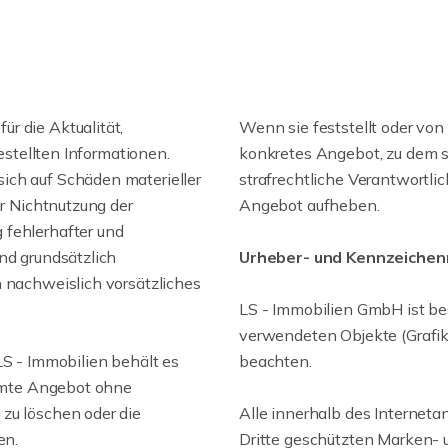
r die Aktualität,
Wenn sie feststellt oder von
gestellten Informationen.
konkretes Angebot, zu dem sie
ich auf Schäden materieller
strafrechtliche Verantwortlic
er Nichtnutzung der
Angebot aufheben.
 fehlerhafter und
nd grundsätzlich
Urheber- und Kennzeichen
n nachweislich vorsätzliches
LS - Immobilien GmbH ist bes
verwendeten Objekte (Grafik
LS - Immobilien behält es
beachten.
samte Angebot ohne
zu löschen oder die
Alle innerhalb des Internet
en.
Dritte geschützten Marken-