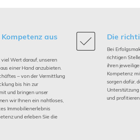
 Kompetenz aus
Die richt
Bei Erfolgsmakl
richtigen Stel
 viel Wert darauf, unseren
ihren jeweili
us einer Hand anzubieten.
Kompetenz mit.
chäftes – von der Vermittlung
sorgen dafür, 
klung bis hin zur
Unterstützung 
mit und bringen unser
und profitieren
en wir Ihnen ein nahtloses,
tes Immobilienerlebnis
etenz und erleben Sie die