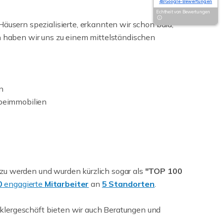
48 Google-Bewertungen
Echtheit von Bewertungen
äusern spezialisierte, erkannten wir schon bald,
en haben wir uns zu einem mittelständischen
n
beimmobilien
zu werden und wurden kürzlich sogar als
"TOP 100
0
engagierte
Mitarbeiter
an
5 Standorten
.
klergeschäft bieten wir auch Beratungen und