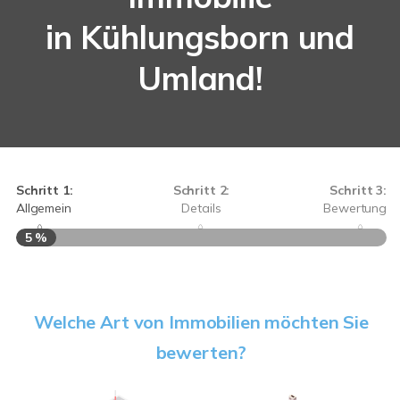
in Kühlungsborn und
Umland!
Schritt 1:
Schritt 2:
Schritt 3:
Allgemein
Details
Bewertung
5 %
S
Welche Art von Immobilien möchten Sie
A
bewerten?