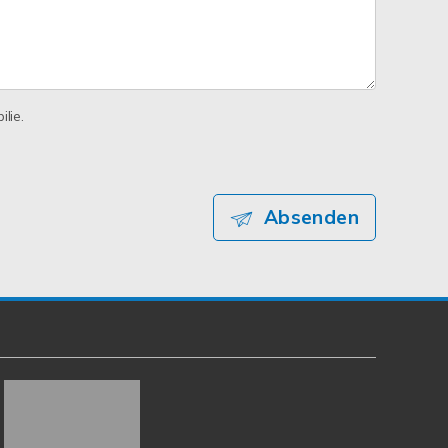
lie.
Absenden