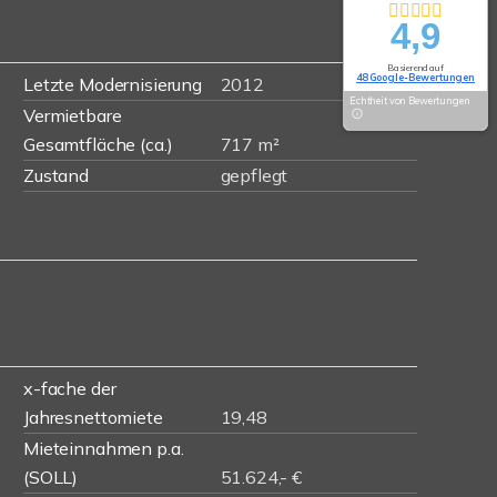
4,9
Basierend auf
48 Google-Bewertungen
Letzte Modernisierung
2012
Echtheit von Bewertungen
Vermietbare
Gesamtfläche (ca.)
717 m²
Zustand
gepflegt
x-fache der
Jahresnettomiete
19,48
Mieteinnahmen p.a.
(SOLL)
51.624,- €