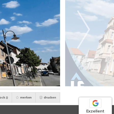
ock (
)
merken
drucken
Exzellent