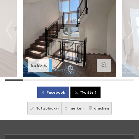
639,- €
Facebook
(Twitter)
Notizblock (
)
merken
drucken