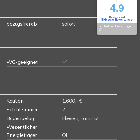
4,9
Basierend auf
48 Google-Bewertungen
bezugsfrei ab
sofort
Echtheit von Bewertungen
WG-geeignet
Kaution
1.600,- €
Schlafzimmer
2
Bodenbelag
Fliesen, Laminat
Wesentlicher
Energieträger
Öl