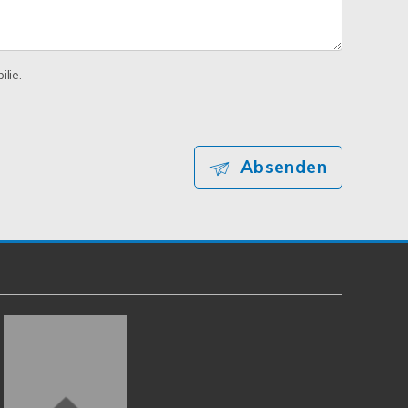
lie.
Absenden