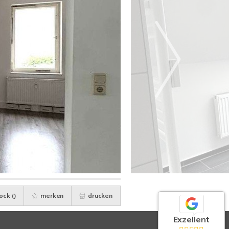
ock (
)
merken
drucken
Exzellent