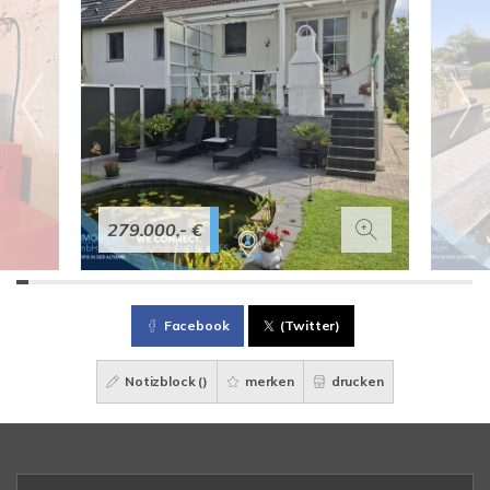
279.000,- €
Facebook
(Twitter)
Notizblock (
)
merken
drucken