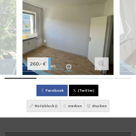
260,- €
Facebook
(Twitter)
Notizblock (
)
merken
drucken