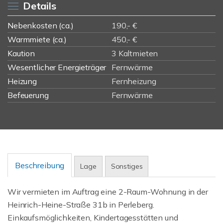
Details
Nebenkosten (ca.)
190,- €
Warmmiete (ca.)
450,- €
Kaution
3 Kaltmieten
Wesentlicher Energieträger
Fernwärme
Heizung
Fernheizung
Befeuerung
Fernwärme
Beschreibung
Lage
Sonstiges
Wir vermieten im Auftrag eine 2-Raum-Wohnung in der
Heinrich-Heine-Straße 31b in Perleberg.
Einkaufsmöglichkeiten, Kindertagesstätten und