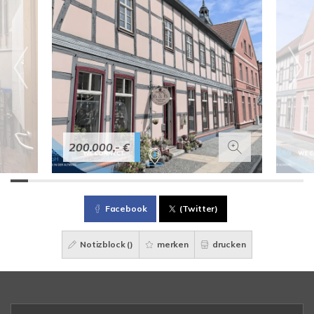
200.000,- €
Facebook
(Twitter)
Notizblock (
)
merken
drucken