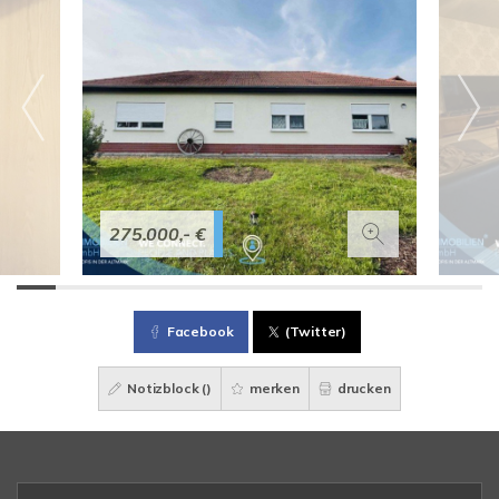
275.000,- €
Facebook
(Twitter)
Notizblock (
)
merken
drucken