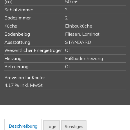
(ca.)
50 m²
Schlafzimmer
3
Badezimmer
2
Küche
Einbauküche
Bodenbelag
Fliesen, Laminat
Ausstattung
STANDARD
Wesentlicher Energieträger
Öl
Heizung
Fußbodenheizung
Befeuerung
Öl
Provision für Käufer
4,17 % inkl. MwSt
Beschreibung
Lage
Sonstiges