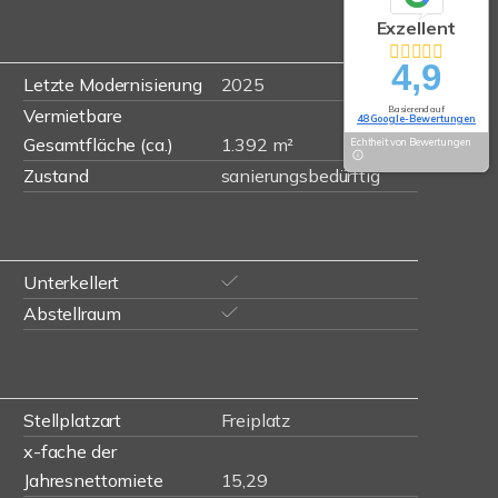
Exzellent
4,9
Letzte Modernisierung
2025
Basierend auf
Vermietbare
48 Google-Bewertungen
Gesamtfläche (ca.)
1.392 m²
Echtheit von Bewertungen
Zustand
sanierungsbedürftig
Unterkellert
Abstellraum
Stellplatzart
Freiplatz
x-fache der
Jahresnettomiete
15,29