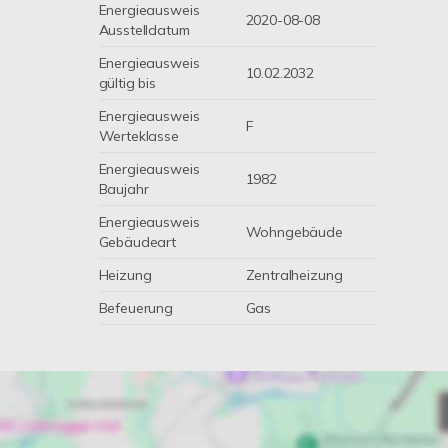
Energieausweis
2020-08-08
Ausstelldatum
Energieausweis
10.02.2032
gültig bis
Energieausweis
F
Werteklasse
Energieausweis
1982
Baujahr
Energieausweis
Wohngebäude
Gebäudeart
Heizung
Zentralheizung
Befeuerung
Gas