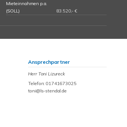
Mieteinnahmen p.a.
(SOLL)
83.520,- €
Ansprechpartner
Herr Toni Lizureck
Telefon: 01741673025
toni@ls-stendal.de