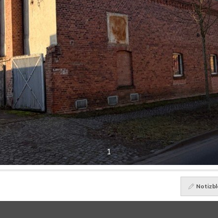
1
Notizbl