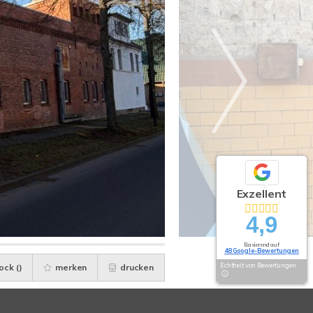
Exzellent
4,9
Basierend auf
48 Google-Bewertungen
Echtheit von Bewertungen
ock (
)
merken
drucken