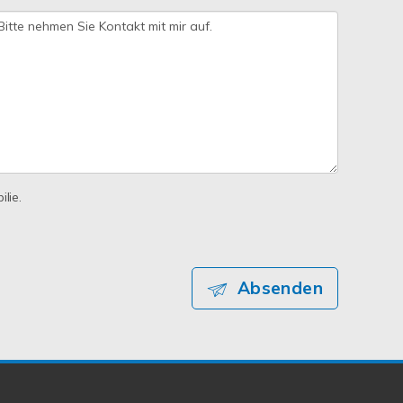
lie.
Absenden