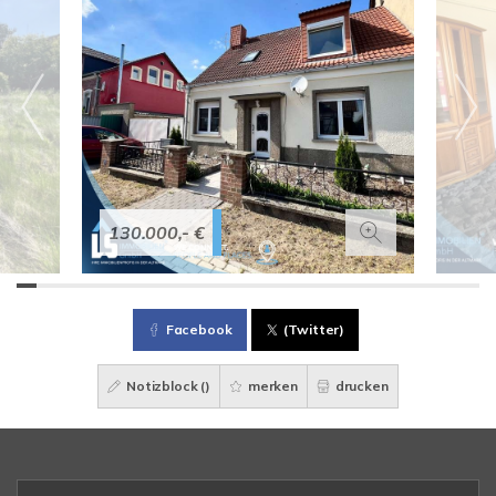
130.000,- €
Facebook
(Twitter)
Notizblock (
)
merken
drucken