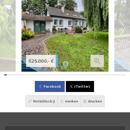
525.000,- €
Facebook
(Twitter)
Notizblock (
)
merken
drucken