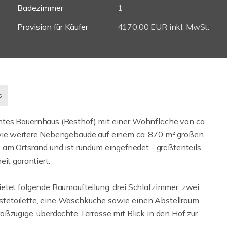
Badezimmer
1
Provision für Käufer
4170,00 EUR inkl. MwSt.
s
tes Bauernhaus (Resthof) mit einer Wohnfläche von ca.
owie weitere Nebengebäude auf einem ca. 870 m² großen
am Ortsrand und ist rundum eingefriedet - größtenteils
it garantiert.
etet folgende Raumaufteilung: drei Schlafzimmer, zwei
tetoilette, eine Waschküche sowie einen Abstellraum.
ßzügige, überdachte Terrasse mit Blick in den Hof zur