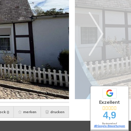
Exzellent
4,9
ock (
)
merken
drucken
Basierend auf
48 Google-Bewertungen