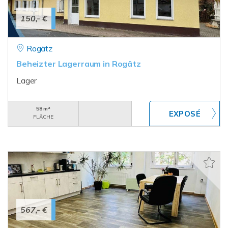
150,- €
Rogätz
Beheizter Lagerraum in Rogätz
Lager
58 m²
FLÄCHE
567,- €