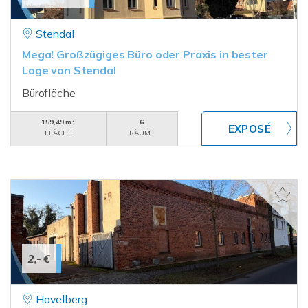
Stendal
Mega! Großzügiges Büro oder Praxis in bester
Lage von Stendal
Bürofläche
159,49 m²
6
FLÄCHE
RÄUME
2,- €
Havelberg