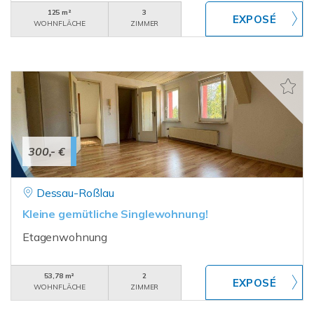
125 m²
3
WOHNFLÄCHE
ZIMMER
300,- €
Dessau-Roßlau
Kleine gemütliche Singlewohnung!
Etagenwohnung
53,78 m²
2
WOHNFLÄCHE
ZIMMER