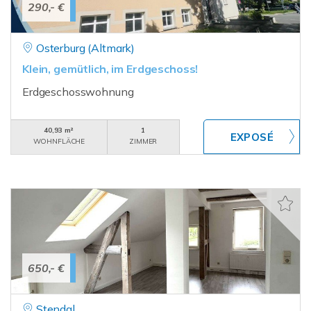
290,- €
Osterburg (Altmark)
Klein, gemütlich, im Erdgeschoss!
Erdgeschosswohnung
40,93 m²
1
WOHNFLÄCHE
ZIMMER
650,- €
Stendal