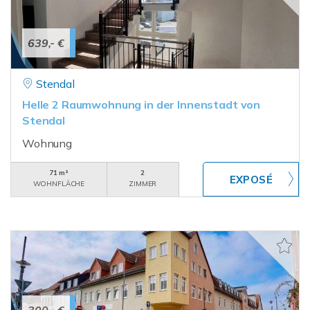
639,- €
Stendal
Helle 2 Raumwohnung in der Innenstadt von
Stendal
Wohnung
71 m²
2
WOHNFLÄCHE
ZIMMER