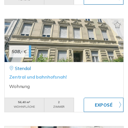
508,- €
Stendal
Zentral und bahnhofsnah!
Wohnung
56,40 m²
2
WOHNFLÄCHE
ZIMMER