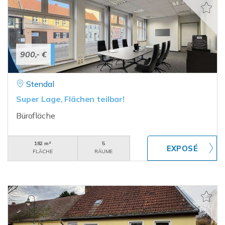
900,- €
Stendal
Super Lage, Flächen teilbar!
Bürofläche
182 m²
5
FLÄCHE
RÄUME