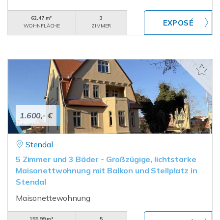
62,47 m²
3
WOHNFLÄCHE
ZIMMER
1.600,- €
Stendal
5 Zimmer und 3 Bäder - Großzügige, lichtstarke
Maisonettwohnung mit Balkon und Stellplatz in
Stendal
Maisonettewohnung
155,99 m²
5