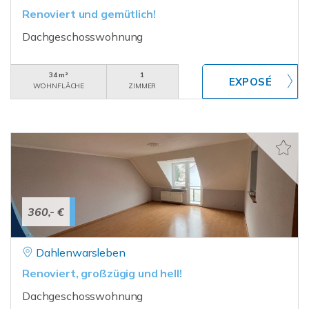
Renoviert und gemütlich!
Dachgeschosswohnung
34 m²
1
WOHNFLÄCHE
ZIMMER
360,- €
Dahlenwarsleben
Renoviert, großzügig und hell!
Dachgeschosswohnung