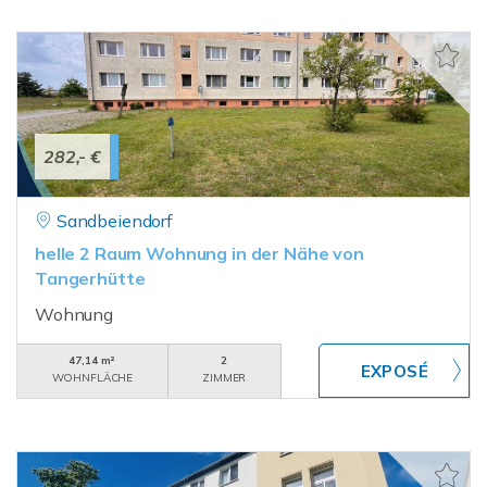
282,- €
Sandbeiendorf
helle 2 Raum Wohnung in der Nähe von
Tangerhütte
Wohnung
47,14 m²
2
WOHNFLÄCHE
ZIMMER