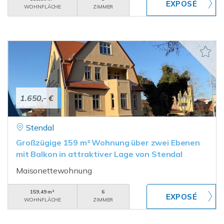
WOHNFLÄCHE
ZIMMER
1.650,- €
Stendal
Großzügige 159 m² Wohnung über zwei Ebenen
mit Balkon in attraktiver Lage von Stendal
Maisonettewohnung
159,49 m²
6
WOHNFLÄCHE
ZIMMER