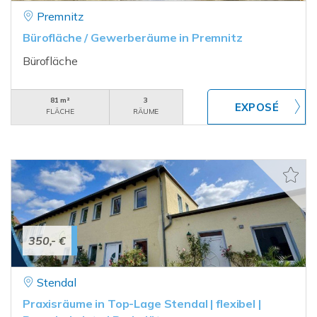
Premnitz
Bürofläche / Gewerberäume in Premnitz
Bürofläche
81 m²
3
FLÄCHE
RÄUME
350,- €
Stendal
Praxisräume in Top-Lage Stendal | flexibel |