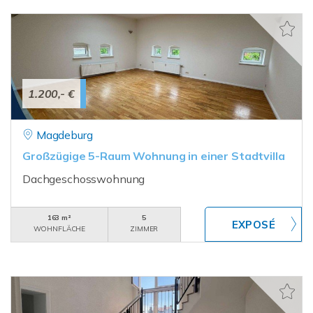
1.200,- €
Magdeburg
Großzügige 5-Raum Wohnung in einer Stadtvilla
Dachgeschosswohnung
163 m²
5
WOHNFLÄCHE
ZIMMER