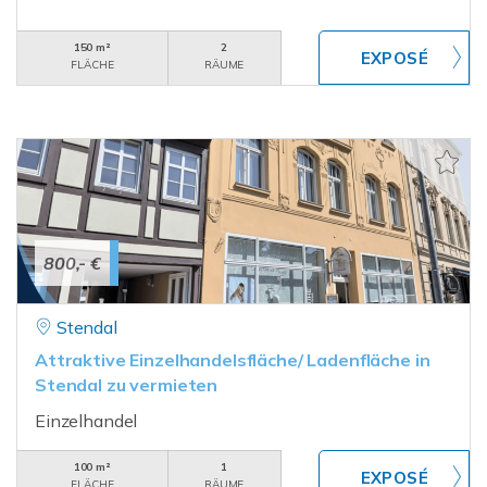
150 m²
2
FLÄCHE
RÄUME
800,- €
Stendal
Attraktive Einzelhandelsfläche/ Ladenfläche in
Stendal zu vermieten
Einzelhandel
100 m²
1
FLÄCHE
RÄUME