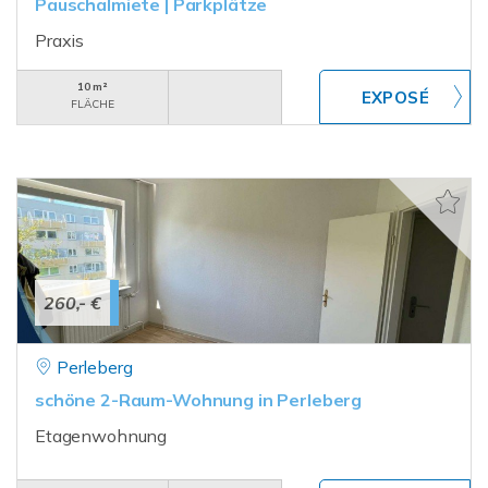
Pauschalmiete | Parkplätze
Praxis
10 m²
FLÄCHE
260,- €
Perleberg
schöne 2-Raum-Wohnung in Perleberg
Etagenwohnung