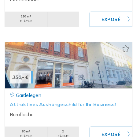
210 m²
FLÄCHE
350,- €
Gardelegen
Attraktives Aushängeschild für Ihr Business!
Bürofläche
80 m²
2
FLÄCHE
RÄUME