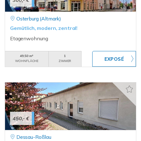
300,- €
Osterburg (Altmark)
Gemütlich, modern, zentral!
Etagenwohnung
49,50 m²
1
WOHNFLÄCHE
ZIMMER
450,- €
Dessau-Roßlau