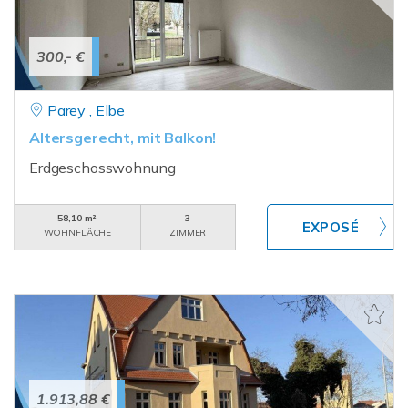
300,- €
Parey , Elbe
Altersgerecht, mit Balkon!
Erdgeschosswohnung
58,10 m²
3
WOHNFLÄCHE
ZIMMER
1.913,88 €