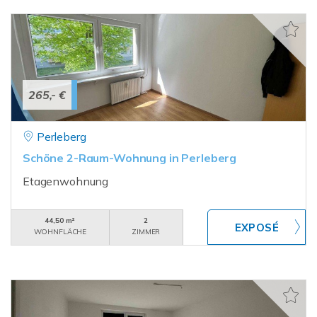
265,- €
Perleberg
Schöne 2-Raum-Wohnung in Perleberg
Etagenwohnung
44,50 m²
2
WOHNFLÄCHE
ZIMMER