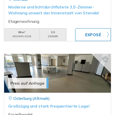
Moderne und lichtdurchflutete 3,5-Zimmer-
Wohnung unweit der Innenstadt von Stendal
Etagenwohnung
88 m²
3,5
WOHNFLÄCHE
ZIMMER
Preis auf Anfrage
Osterburg (Altmark)
Großzügig und stark frequentierte Lage!
Einzelhandel