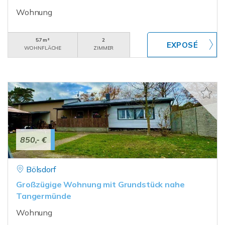
Wohnung
57 m²
2
WOHNFLÄCHE
ZIMMER
850,- €
Bölsdorf
Großzügige Wohnung mit Grundstück nahe
Tangermünde
Wohnung