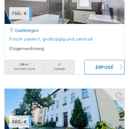
756,- €
Gardelegen
Frisch saniert, großzügig und zentral!
Etagenwohnung
108 m²
3
WOHNFLÄCHE
ZIMMER
360,- €