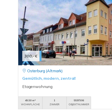
300,- €
Osterburg (Altmark)
Gemütlich, modern, zentral!
Etagenwohnung
49,50 m²
1
5597306
WOHNFLÄCHE
ZIMMER
OBJEKTNUMMER