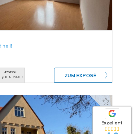
 hell!
4794394
ZUM EXPOSÉ
BJEKTNUMMER
Exzellent