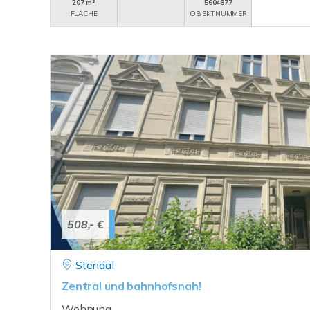
207 m²
5604877
FLÄCHE
OBJEKTNUMMER
508,- €
Stendal
Zentral und bahnhofsnah!
Wohnung