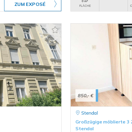
0 m²
ZUM EXPOSÉ
FLÄCHE
O
850,- €
Stendal
Großzügige möblierte 3
Stendal