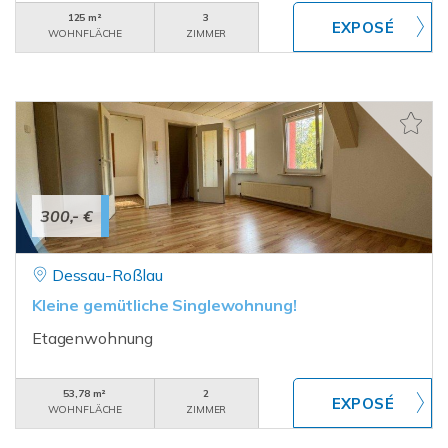
125 m²
3
WOHNFLÄCHE
ZIMMER
300,- €
Dessau-Roßlau
Kleine gemütliche Singlewohnung!
Etagenwohnung
53,78 m²
2
WOHNFLÄCHE
ZIMMER