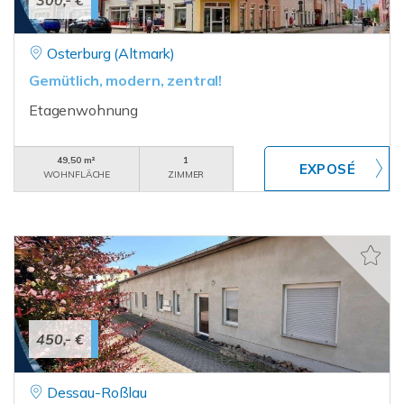
300,- €
Osterburg (Altmark)
Gemütlich, modern, zentral!
Etagenwohnung
49,50 m²
1
WOHNFLÄCHE
ZIMMER
450,- €
Dessau-Roßlau