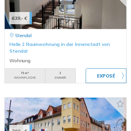
639,- €
Stendal
Helle 2 Raumwohnung in der Innenstadt von
Stendal
Wohnung
71 m²
2
WOHNFLÄCHE
ZIMMER