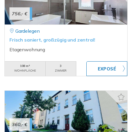
756,- €
Gardelegen
Frisch saniert, großzügig und zentral!
Etagenwohnung
108 m²
3
WOHNFLÄCHE
ZIMMER
360,- €