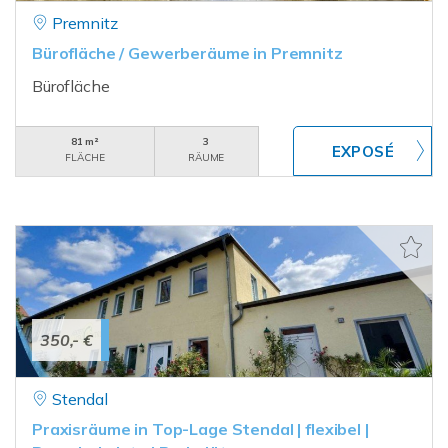
Premnitz
Bürofläche / Gewerberäume in Premnitz
Bürofläche
81 m²
3
FLÄCHE
RÄUME
350,- €
Stendal
Praxisräume in Top-Lage Stendal | flexibel |