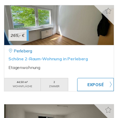
265,- €
Perleberg
Schöne 2-Raum-Wohnung in Perleberg
Etagenwohnung
44,50 m²
2
WOHNFLÄCHE
ZIMMER