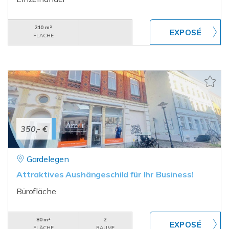
210 m²
FLÄCHE
350,- €
Gardelegen
Attraktives Aushängeschild für Ihr Business!
Bürofläche
80 m²
2
FLÄCHE
RÄUME