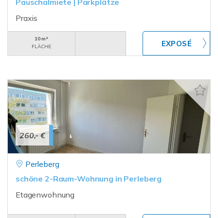
Pauschalmiete | Parkplätze
Praxis
10 m²
FLÄCHE
260,- €
Perleberg
schöne 2-Raum-Wohnung in Perleberg
Etagenwohnung