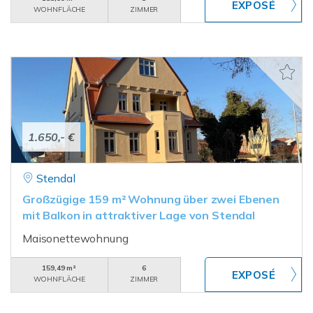
WOHNFLÄCHE
ZIMMER
1.650,- €
Stendal
Großzügige 159 m² Wohnung über zwei Ebenen
mit Balkon in attraktiver Lage von Stendal
Maisonettewohnung
159,49 m²
6
WOHNFLÄCHE
ZIMMER