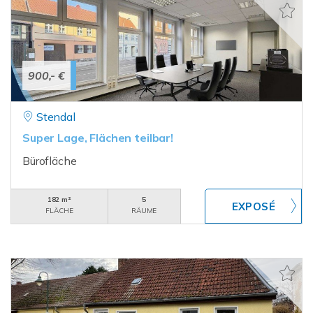
900,- €
Stendal
Super Lage, Flächen teilbar!
Bürofläche
182 m²
5
FLÄCHE
RÄUME