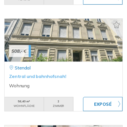
508,- €
Stendal
Zentral und bahnhofsnah!
Wohnung
56,40 m²
2
WOHNFLÄCHE
ZIMMER