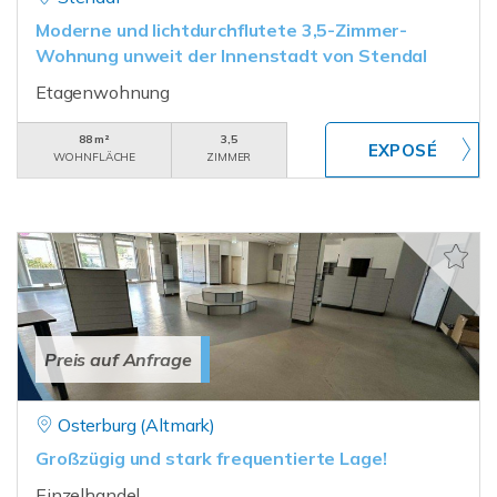
Moderne und lichtdurchflutete 3,5-Zimmer-
Wohnung unweit der Innenstadt von Stendal
Etagenwohnung
88 m²
3,5
WOHNFLÄCHE
ZIMMER
Preis auf Anfrage
Osterburg (Altmark)
Großzügig und stark frequentierte Lage!
Einzelhandel