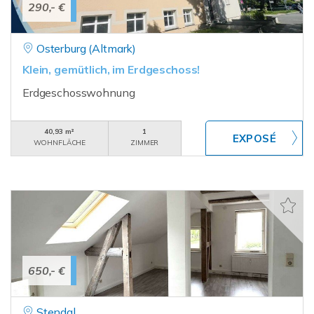
290,- €
Osterburg (Altmark)
Klein, gemütlich, im Erdgeschoss!
Erdgeschosswohnung
40,93 m²
1
WOHNFLÄCHE
ZIMMER
650,- €
Stendal