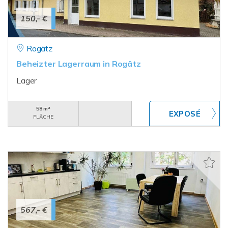
150,- €
Rogätz
Beheizter Lagerraum in Rogätz
Lager
58 m²
FLÄCHE
567,- €