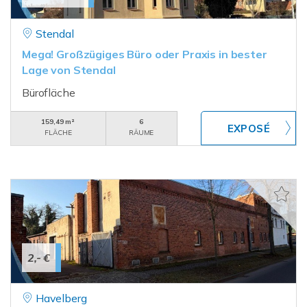
Stendal
Mega! Großzügiges Büro oder Praxis in bester
Lage von Stendal
Bürofläche
159,49 m²
6
FLÄCHE
RÄUME
2,- €
Havelberg