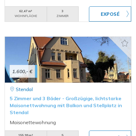
62,47 m²
3
WOHNFLÄCHE
ZIMMER
1.600,- €
Stendal
5 Zimmer und 3 Bäder - Großzügige, lichtstarke
Maisonettwohnung mit Balkon und Stellplatz in
Stendal
Maisonettewohnung
155,99 m²
5