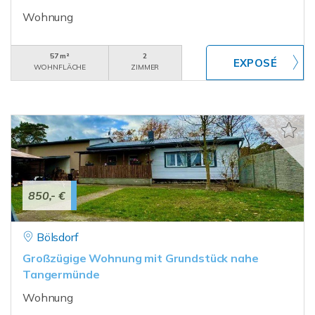
Wohnung
57 m²
2
WOHNFLÄCHE
ZIMMER
850,- €
Bölsdorf
Großzügige Wohnung mit Grundstück nahe
Tangermünde
Wohnung