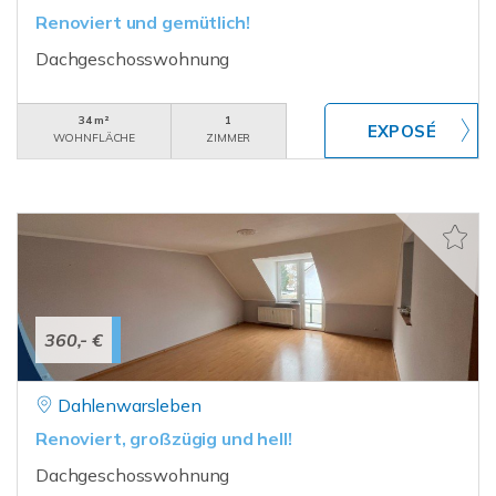
Renoviert und gemütlich!
Dachgeschosswohnung
34 m²
1
WOHNFLÄCHE
ZIMMER
360,- €
Dahlenwarsleben
Renoviert, großzügig und hell!
Dachgeschosswohnung