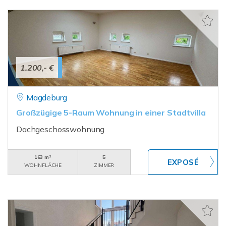
1.200,- €
Magdeburg
Großzügige 5-Raum Wohnung in einer Stadtvilla
Dachgeschosswohnung
163 m²
5
WOHNFLÄCHE
ZIMMER