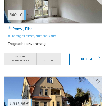
300,- €
Parey , Elbe
Altersgerecht, mit Balkon!
Erdgeschosswohnung
58,10 m²
3
WOHNFLÄCHE
ZIMMER
1.913,88 €