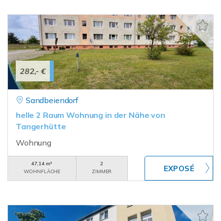
282,- €
Sandbeiendorf
helle 2 Raum Wohnung in der Nähe von
Tangerhütte
Wohnung
47,14 m²
2
WOHNFLÄCHE
ZIMMER