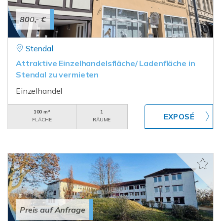
800,- €
Stendal
Attraktive Einzelhandelsfläche/ Ladenfläche in
Stendal zu vermieten
Einzelhandel
100 m²
1
FLÄCHE
RÄUME
Preis auf Anfrage