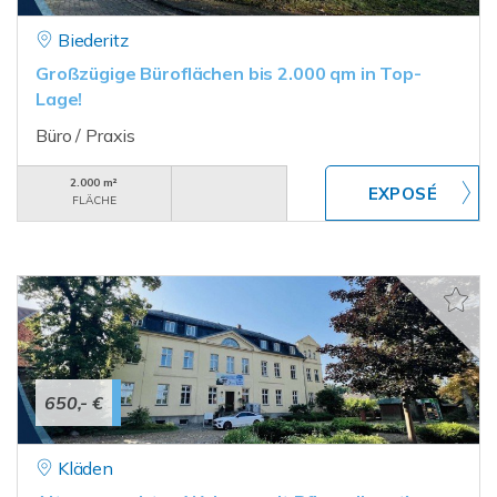
Biederitz
Großzügige Büroflächen bis 2.000 qm in Top-
Lage!
Büro / Praxis
2.000 m²
FLÄCHE
650,- €
Kläden