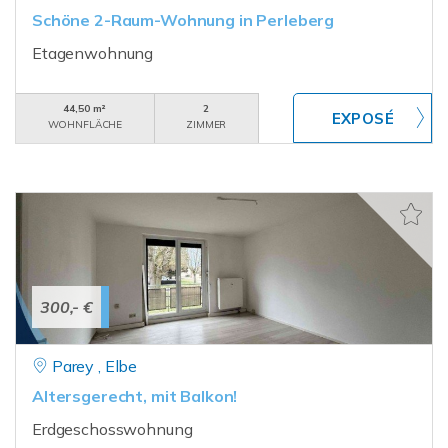
Schöne 2-Raum-Wohnung in Perleberg
Etagenwohnung
44,50 m²
2
WOHNFLÄCHE
ZIMMER
300,- €
Parey , Elbe
Altersgerecht, mit Balkon!
Erdgeschosswohnung