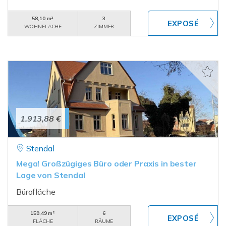
58,10 m²
3
WOHNFLÄCHE
ZIMMER
1.913,88 €
Stendal
Mega! Großzügiges Büro oder Praxis in bester
Lage von Stendal
Bürofläche
159,49 m²
6
FLÄCHE
RÄUME