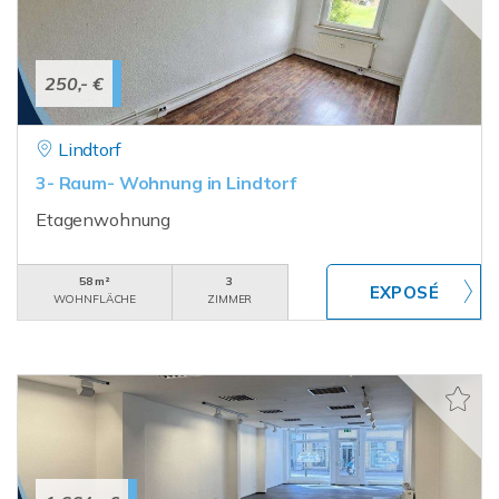
250,- €
Lindtorf
3- Raum- Wohnung in Lindtorf
Etagenwohnung
58 m²
3
WOHNFLÄCHE
ZIMMER