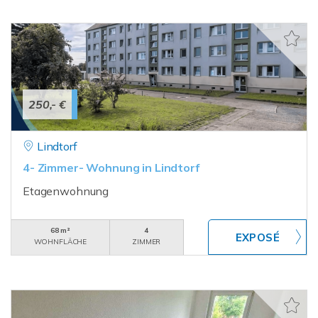
250,- €
Lindtorf
4- Zimmer- Wohnung in Lindtorf
Etagenwohnung
68 m²
4
WOHNFLÄCHE
ZIMMER