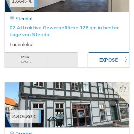
1.664,- €
Stendal
02 Attraktive Gewerbefläche 128 qm in bester
Lage von Stendal
Ladenlokal
128 m²
FLÄCHE
2.815,80 €