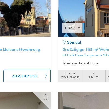
1.650,- €
Stendal
rke Maisonettwohnung
Großzügige 159 m² Wohn
attraktiver Lage von St
Maisonettewohnung
159,49 m²
6
ZUM EXPOSÉ
WOHNFLÄCHE
ZIMMER
O