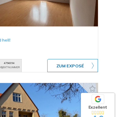
 hell!
4794394
ZUM EXPOSÉ
BJEKTNUMMER
Exzellent