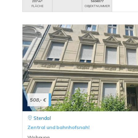
207 m²
5604877
FLÄCHE
OBJEKTNUMMER
508,- €
Stendal
Zentral und bahnhofsnah!
Wohnung