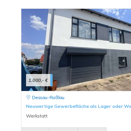
1.000,- €
Dessau-Roßlau
Neuwertige Gewerbefläche als Lager oder We
Werkstatt