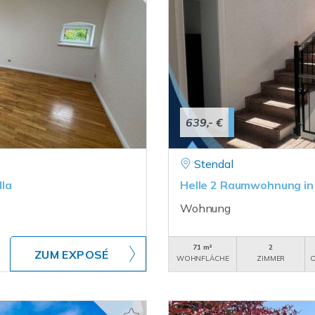
639,- €
Stendal
la
Helle 2 Raumwohnung in
Wohnung
71 m²
2
ZUM EXPOSÉ
WOHNFLÄCHE
ZIMMER
O