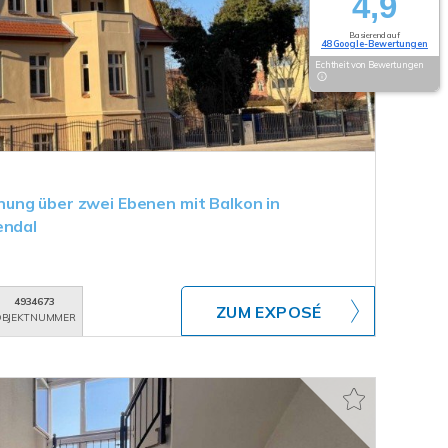
4,9
Basierend auf
48 Google-Bewertungen
Echtheit von Bewertungen
ung über zwei Ebenen mit Balkon in
endal
4934673
ZUM EXPOSÉ
BJEKTNUMMER