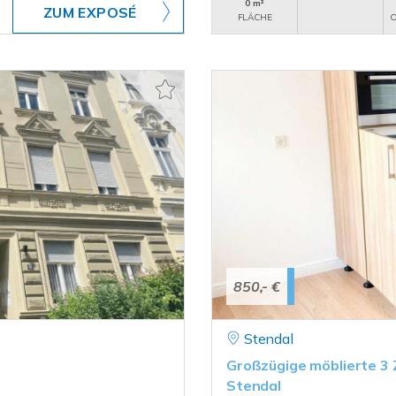
0 m²
ZUM EXPOSÉ
FLÄCHE
O
850,- €
Stendal
Großzügige möblierte 3
Stendal