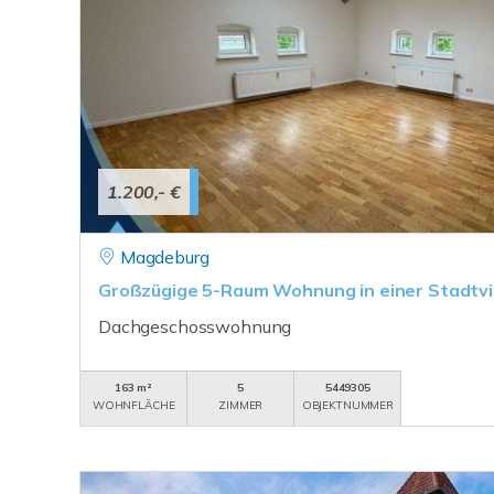
1.200,- €
Magdeburg
Großzügige 5-Raum Wohnung in einer Stadtvil
Dachgeschosswohnung
163 m²
5
5449305
WOHNFLÄCHE
ZIMMER
OBJEKTNUMMER