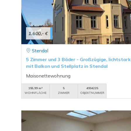
1.600,- €
Stendal
5 Zimmer und 3 Bäder - Großzügige, lichtsta
mit Balkon und Stellplatz in Stendal
Maisonettewohnung
155,99 m²
5
4934225
WOHNFLÄCHE
ZIMMER
OBJEKTNUMMER