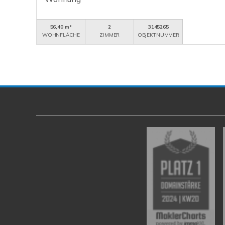
56,40 m²
2
3145265
WOHNFLÄCHE
ZIMMER
OBJEKTNUMMER