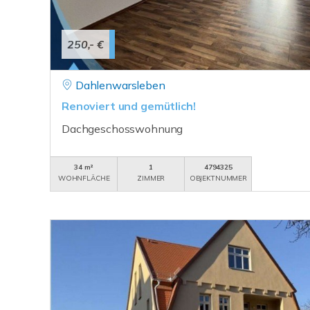
250,- €
Dahlenwarsleben
Renoviert und gemütlich!
Dachgeschosswohnung
34 m²
1
4794325
WOHNFLÄCHE
ZIMMER
OBJEKTNUMMER