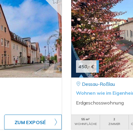
450,- €
Dessau-Roßlau
Wohnen wie im Eigenhei
Erdgeschosswohnung
55 m²
2
ZUM EXPOSÉ
WOHNFLÄCHE
ZIMMER
O