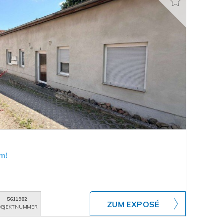
m!
5611982
ZUM EXPOSÉ
BJEKTNUMMER