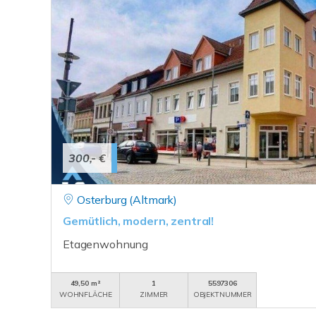
300,- €
Osterburg (Altmark)
Gemütlich, modern, zentral!
Etagenwohnung
49,50 m²
1
5597306
WOHNFLÄCHE
ZIMMER
OBJEKTNUMMER