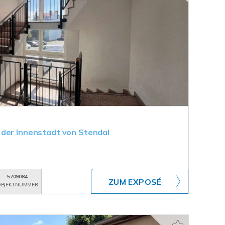
 der Innenstadt von Stendal
5709084
ZUM EXPOSÉ
BJEKTNUMMER