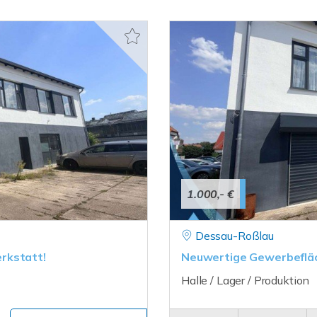
1.000,- €
Dessau-Roßlau
rkstatt!
Neuwertige Gewerbefläc
Halle / Lager / Produktion