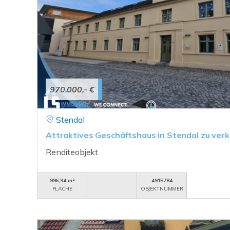
970.000,- €
Stendal
Attraktives Geschäftshaus in Stendal zu ver
Renditeobjekt
996,94 m²
4915784
FLÄCHE
OBJEKTNUMMER