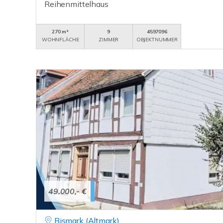
Reihenmittelhaus
270 m²
9
4597096
WOHNFLÄCHE
ZIMMER
OBJEKTNUMMER
49.000,- €
Bismark (Altmark)