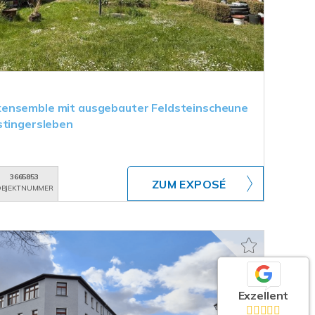
ensemble mit ausgebauter Feldsteinscheune
stingersleben
3665853
ZUM EXPOSÉ
BJEKTNUMMER
Exzellent