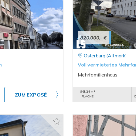
820.000,- €
Osterburg (Altmark)
n
Voll vermietetes Mehrfa
Mehrfamilienhaus
943,24 m²
ZUM EXPOSÉ
FLÄCHE
O