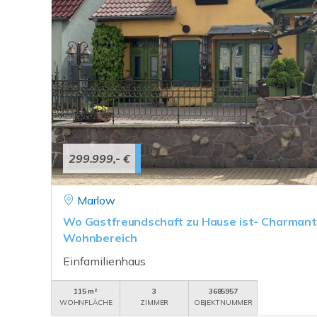
299.999,- €
Marlow
Wo Gastfreundschaft zu Hause ist- Charmant
Wohnbereich
Einfamilienhaus
115 m²
3
3685957
WOHNFLÄCHE
ZIMMER
OBJEKTNUMMER