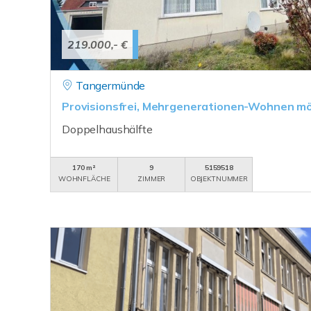
219.000,- €
Tangermünde
Provisionsfrei, Mehrgenerationen-Wohnen mö
Doppelhaushälfte
170 m²
9
5159518
WOHNFLÄCHE
ZIMMER
OBJEKTNUMMER