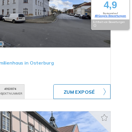
4,9
Basierend auf
48 Google-Bewertungen
Echtheit von Bewertungen
milienhaus in Osterburg
4913874
ZUM EXPOSÉ
BJEKTNUMMER