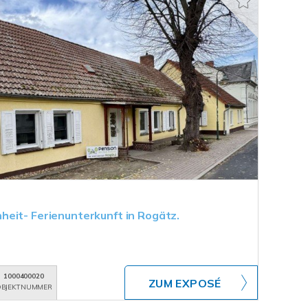
eit- Ferienunterkunft in Rogätz.
1000400020
ZUM EXPOSÉ
BJEKTNUMMER