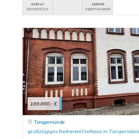
4.049 m²
2492355
GRUNDSTÜCK
OBJEKTNUMMER
199.000,- €
Tangermünde
großzügiges Reihenmittelhaus in Tangermün