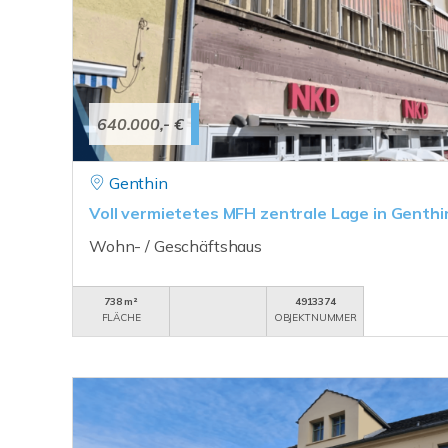
640.000,- €
Genthin
Voll vermietetes MFH zentrale Lage in Genthi
Wohn- / Geschäftshaus
738 m²
4913374
FLÄCHE
OBJEKTNUMMER