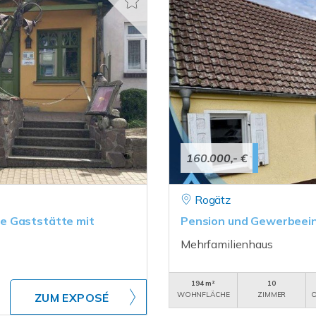
160.000,- €
Rogätz
e Gaststätte mit
Pension und Gewerbeeinh
Mehrfamilienhaus
194 m²
10
WOHNFLÄCHE
ZIMMER
O
ZUM EXPOSÉ