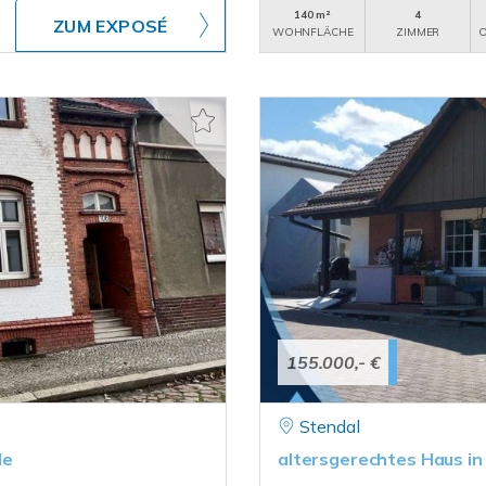
140 m²
4
ZUM EXPOSÉ
WOHNFLÄCHE
ZIMMER
O
155.000,- €
Stendal
de
altersgerechtes Haus in