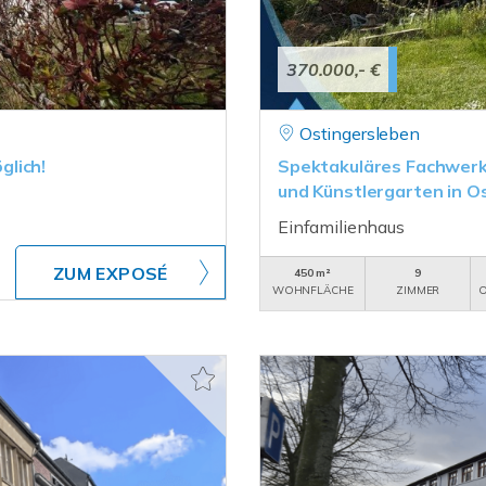
370.000,- €
Ostingersleben
glich!
Spektakuläres Fachwerk
und Künstlergarten in O
Einfamilienhaus
ZUM EXPOSÉ
450 m²
9
WOHNFLÄCHE
ZIMMER
O