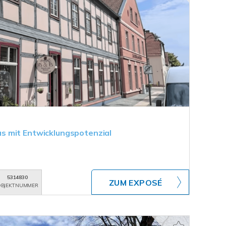
 mit Entwicklungspotenzial
5314830
ZUM EXPOSÉ
BJEKTNUMMER