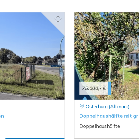
75.000,- €
Osterburg (Altmark)
en
Doppelhaushälfte mit g
Doppelhaushälfte