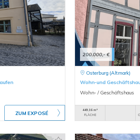
200.000,- €
Osterburg (Altmark)
kaufen
Wohn-und Geschäftshaus
Wohn- / Geschäftshaus
449,16 m²
ZUM EXPOSÉ
FLÄCHE
O