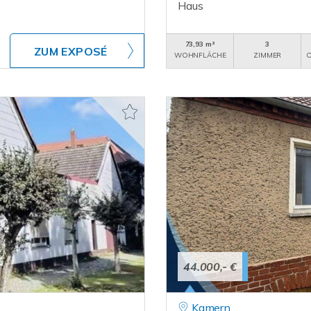
Haus
73,93 m²
3
ZUM EXPOSÉ
WOHNFLÄCHE
ZIMMER
O
44.000,- €
Kamern