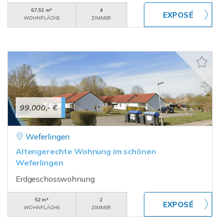
67,51 m²
4
WOHNFLÄCHE
ZIMMER
99.000,- €
Weferlingen
Altengerechte Wohnung im schönen
Weferlingen
Erdgeschosswohnung
52 m²
2
WOHNFLÄCHE
ZIMMER