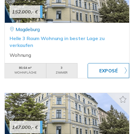
152.000,- €
Magdeburg
Helle 3 Raum Wohnung in bester Lage zu
verkaufen
Wohnung
80,64 m²
3
WOHNFLÄCHE
ZIMMER
147.000,- €