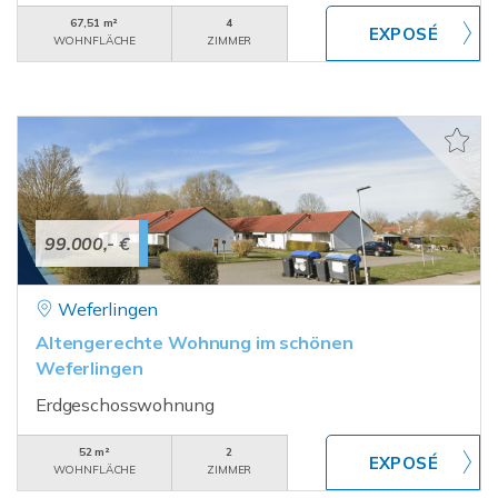
67,51 m²
4
WOHNFLÄCHE
ZIMMER
99.000,- €
Weferlingen
Altengerechte Wohnung im schönen
Weferlingen
Erdgeschosswohnung
52 m²
2
WOHNFLÄCHE
ZIMMER