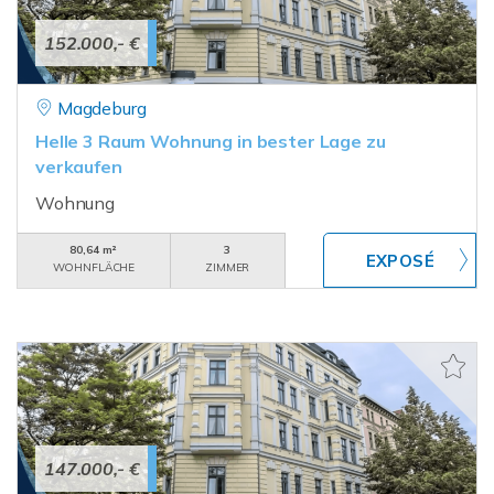
152.000,- €
Magdeburg
Helle 3 Raum Wohnung in bester Lage zu
verkaufen
Wohnung
80,64 m²
3
WOHNFLÄCHE
ZIMMER
147.000,- €