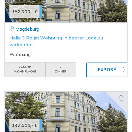
152.000,- €
Magdeburg
Helle 3 Raum Wohnung in bester Lage zu
verkaufen
Wohnung
80,64 m²
3
WOHNFLÄCHE
ZIMMER
147.000,- €