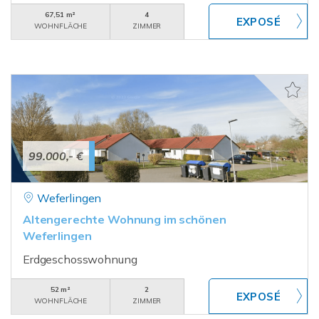
67,51 m²
4
WOHNFLÄCHE
ZIMMER
99.000,- €
Weferlingen
Altengerechte Wohnung im schönen
Weferlingen
Erdgeschosswohnung
52 m²
2
WOHNFLÄCHE
ZIMMER