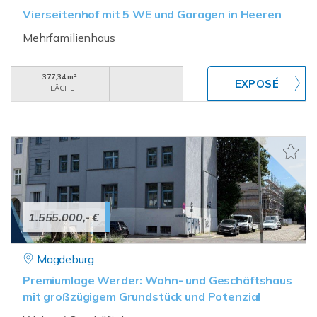
Vierseitenhof mit 5 WE und Garagen in Heeren
Mehrfamilienhaus
377,34 m²
FLÄCHE
1.555.000,- €
Magdeburg
Premiumlage Werder: Wohn- und Geschäftshaus
mit großzügigem Grundstück und Potenzial