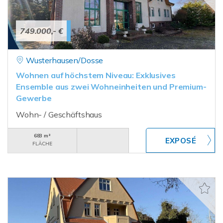
749.000,- €
Wusterhausen/Dosse
Wohnen auf höchstem Niveau: Exklusives
Ensemble aus zwei Wohneinheiten und Premium-
Gewerbe
Wohn- / Geschäftshaus
683 m²
FLÄCHE