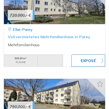
720.000,- €
Elbe-Parey
Voll vermietetes Mehrfamilienhaus in Parey
Mehrfamilienhaus
828,60 m²
FLÄCHE
790.000,- €