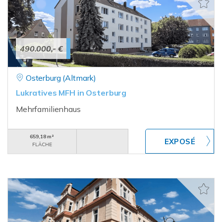
490.000,- €
Osterburg (Altmark)
Lukratives MFH in Osterburg
Mehrfamilienhaus
659,18 m²
FLÄCHE