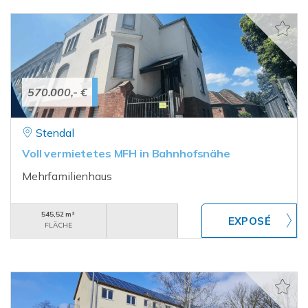
570.000,- €
Stendal
Voll vermietetes MFH in Bahnhofsnähe
Mehrfamilienhaus
545,52 m²
FLÄCHE