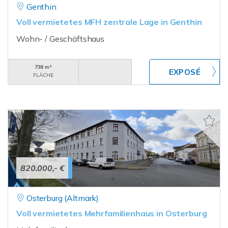
Genthin
Voll vermietetes MFH zentrale Lage in Genthin
Wohn- / Geschäftshaus
738 m²
FLÄCHE
820.000,- €
Osterburg (Altmark)
Voll vermietetes Mehrfamilienhaus in Osterburg