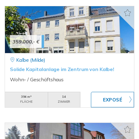
359.000,- €
Kalbe (Milde)
Solide Kapitalanlage im Zentrum von Kalbe!
Wohn- / Geschäftshaus
394 m²
14
FLÄCHE
ZIMMER