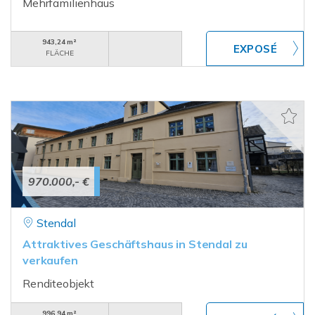
Mehrfamilienhaus
943,24 m²
FLÄCHE
970.000,- €
Stendal
Attraktives Geschäftshaus in Stendal zu
verkaufen
Renditeobjekt
996,94 m²