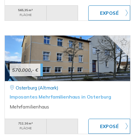
565,35 m²
FLÄCHE
570.000,- €
Osterburg (Altmark)
Imposantes Mehrfamilienhaus in Osterburg
Mehrfamilienhaus
712,16 m²
FLÄCHE