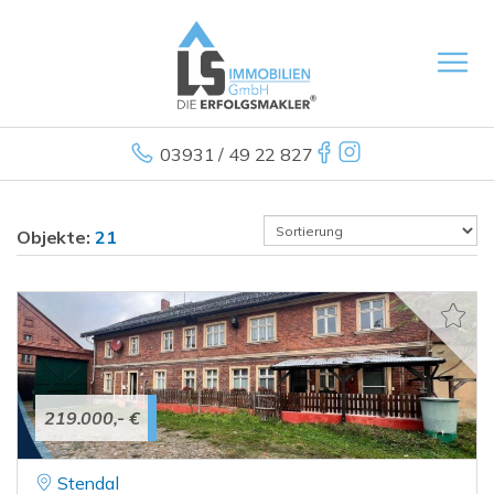
03931 / 49 22 827
Objekte:
21
219.000,- €
Stendal