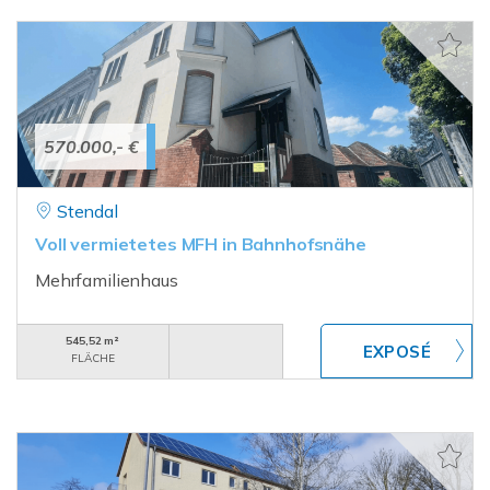
570.000,- €
Stendal
Voll vermietetes MFH in Bahnhofsnähe
Mehrfamilienhaus
545,52 m²
FLÄCHE