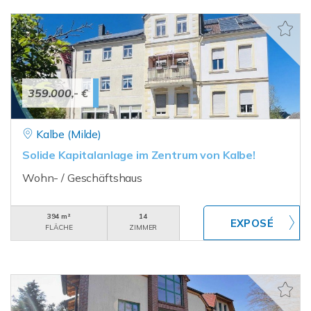
359.000,- €
Kalbe (Milde)
Solide Kapitalanlage im Zentrum von Kalbe!
Wohn- / Geschäftshaus
394 m²
14
FLÄCHE
ZIMMER