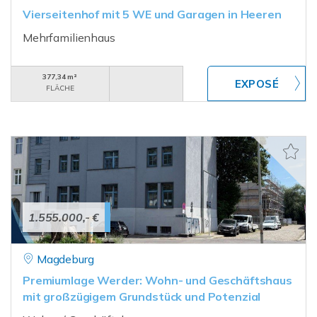
Vierseitenhof mit 5 WE und Garagen in Heeren
Mehrfamilienhaus
377,34 m²
FLÄCHE
1.555.000,- €
Magdeburg
Premiumlage Werder: Wohn- und Geschäftshaus
mit großzügigem Grundstück und Potenzial