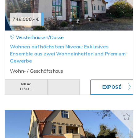
749.000,- €
Wusterhausen/Dosse
Wohnen auf höchstem Niveau: Exklusives
Ensemble aus zwei Wohneinheiten und Premium-
Gewerbe
Wohn- / Geschäftshaus
683 m²
FLÄCHE