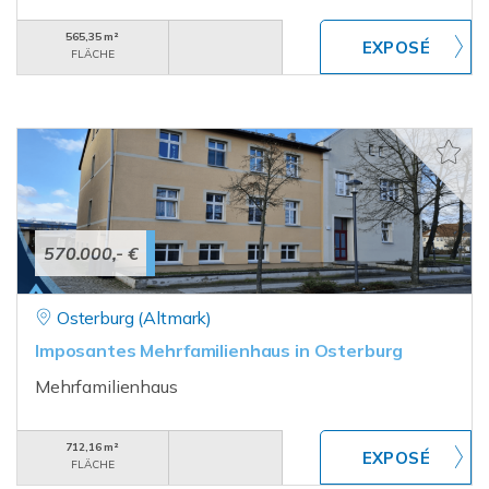
565,35 m²
FLÄCHE
570.000,- €
Osterburg (Altmark)
Imposantes Mehrfamilienhaus in Osterburg
Mehrfamilienhaus
712,16 m²
FLÄCHE