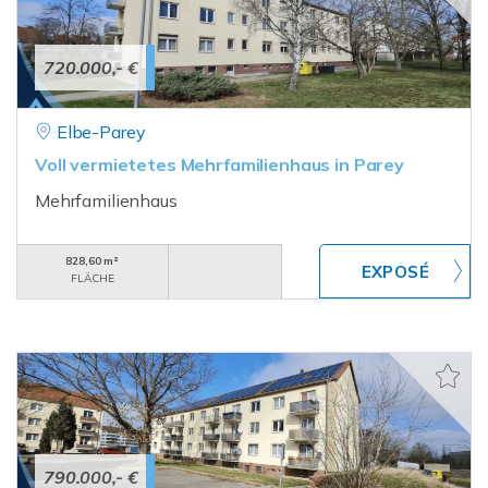
720.000,- €
Elbe-Parey
Voll vermietetes Mehrfamilienhaus in Parey
Mehrfamilienhaus
828,60 m²
FLÄCHE
790.000,- €