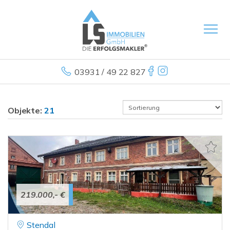
03931 / 49 22 827
Objekte:
21
219.000,- €
Stendal