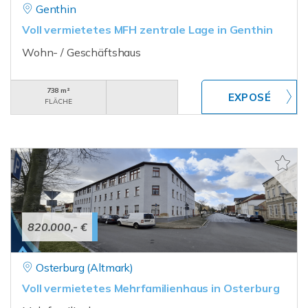
Genthin
Voll vermietetes MFH zentrale Lage in Genthin
Wohn- / Geschäftshaus
738 m²
FLÄCHE
820.000,- €
Osterburg (Altmark)
Voll vermietetes Mehrfamilienhaus in Osterburg