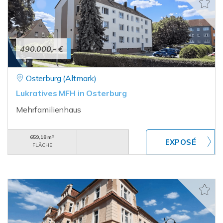
490.000,- €
Osterburg (Altmark)
Lukratives MFH in Osterburg
Mehrfamilienhaus
659,18 m²
FLÄCHE