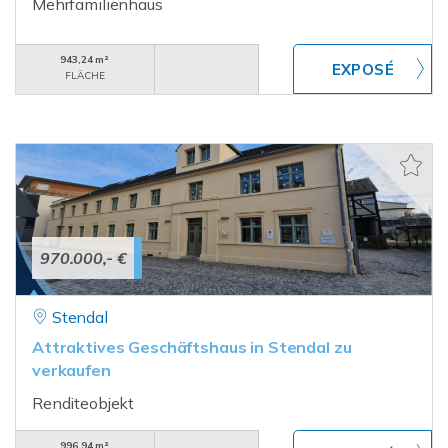
Mehrfamilienhaus
943,24 m²
FLÄCHE
970.000,- €
Stendal
Attraktives Geschäftshaus in Stendal zu
verkaufen
Renditeobjekt
996,94 m²