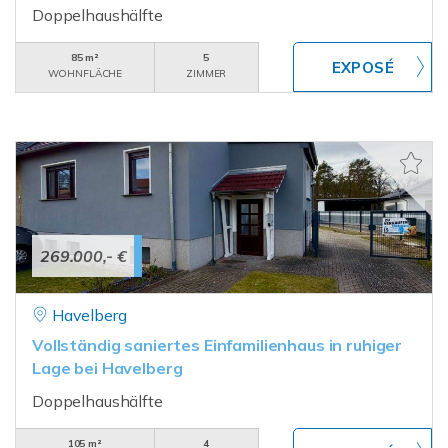
Doppelhaushälfte
85 m²
5
WOHNFLÄCHE
ZIMMER
269.000,- €
Havelberg
Vollständig saniertes Einfamilienhaus in ruhiger
Lage bei Havelberg
Doppelhaushälfte
105 m²
4