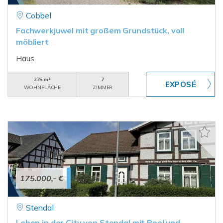
Cobbel
Fachwerkjuwel mit großem Grundstück, voll
möbliert
Haus
275 m²
7
WOHNFLÄCHE
ZIMMER
175.000,- €
Stendal
Leben in der City von Stendal mit Pool und