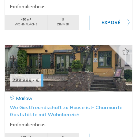
Einfamilienhaus
450 m²
9
WOHNFLÄCHE
ZIMMER
299.999,- €
Marlow
Wo Gastfreundschaft zu Hause ist- Charmante
Gaststätte mit Wohnbereich
Einfamilienhaus