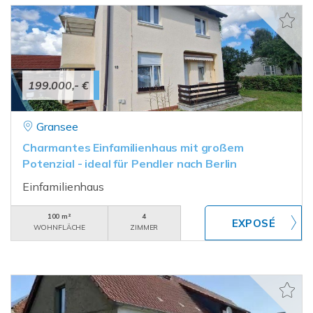
199.000,- €
Gransee
Charmantes Einfamilienhaus mit großem
Potenzial - ideal für Pendler nach Berlin
Einfamilienhaus
100 m²
4
WOHNFLÄCHE
ZIMMER