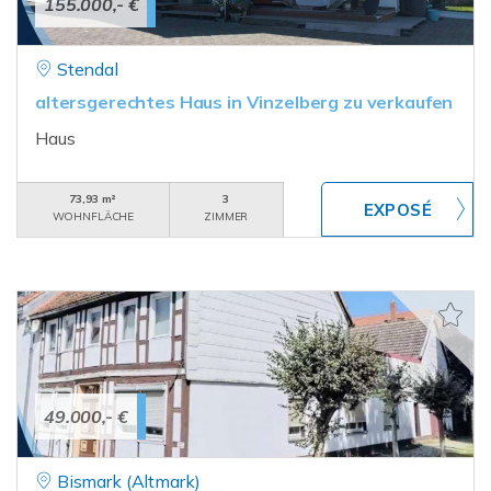
155.000,- €
Stendal
altersgerechtes Haus in Vinzelberg zu verkaufen
Haus
73,93 m²
3
WOHNFLÄCHE
ZIMMER
49.000,- €
Bismark (Altmark)