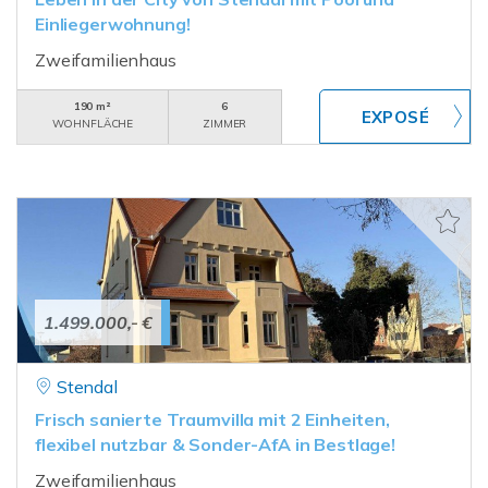
Einliegerwohnung!
Zweifamilienhaus
190 m²
6
WOHNFLÄCHE
ZIMMER
1.499.000,- €
Stendal
Frisch sanierte Traumvilla mit 2 Einheiten,
flexibel nutzbar & Sonder-AfA in Bestlage!
Zweifamilienhaus