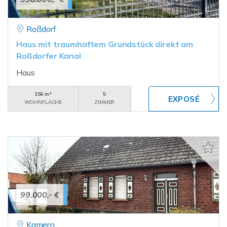
Roßdorf
Haus mit traumhaftem Grundstück direkt am
Roßdorfer Kanal
Haus
156 m²
5
WOHNFLÄCHE
ZIMMER
99.000,- €
Kamern