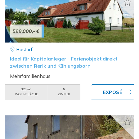
599.000,- €
Bastorf
Ideal für Kapitalanleger - Ferienobjekt direkt
zwischen Rerik und Kühlungsborn
Mehrfamilienhaus
325 m²
5
WOHNFLÄCHE
ZIMMER