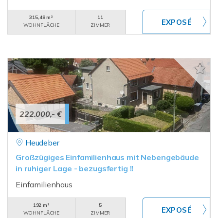
315,48 m²
11
WOHNFLÄCHE
ZIMMER
222.000,- €
Heudeber
Großzügiges Einfamilienhaus mit Nebengebäude
in ruhiger Lage - bezugsfertig !!
Einfamilienhaus
192 m²
5
WOHNFLÄCHE
ZIMMER