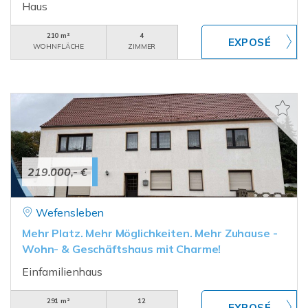
Haus
210 m²
4
WOHNFLÄCHE
ZIMMER
219.000,- €
Wefensleben
Mehr Platz. Mehr Möglichkeiten. Mehr Zuhause -
Wohn- & Geschäftshaus mit Charme!
Einfamilienhaus
291 m²
12