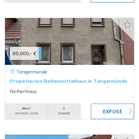
95.000,- €
Tangermünde
Projektiertes Reihenmittelhaus in Tangermünde
Reihenhaus
88 m²
3
WOHNFLÄCHE
ZIMMER