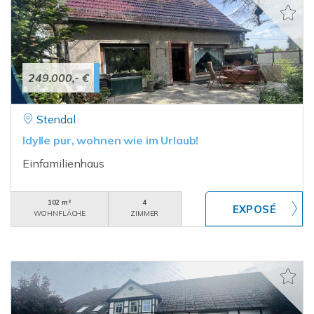
249.000,- €
Stendal
Idylle pur, wohnen wie im Urlaub!
Einfamilienhaus
102 m²
4
WOHNFLÄCHE
ZIMMER