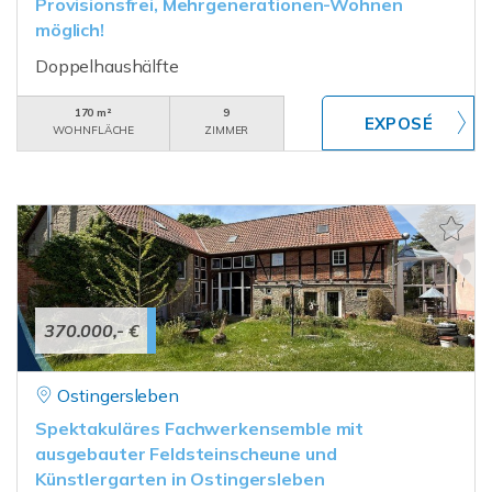
Provisionsfrei, Mehrgenerationen-Wohnen
möglich!
Doppelhaushälfte
170 m²
9
WOHNFLÄCHE
ZIMMER
370.000,- €
Ostingersleben
Spektakuläres Fachwerkensemble mit
ausgebauter Feldsteinscheune und
Künstlergarten in Ostingersleben