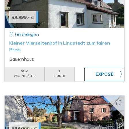
39.999,- €
Gardelegen
Kleiner Vierseitenhof in Lindstedt zum fairen
Preis
Bauernhaus
90 m²
2
WOHNFLÄCHE
ZIMMER
398.000,- €