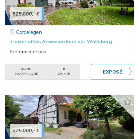
525.000,- €
Gardelegen
traumhaftes Anwesen kurz vor Wolfsburg
Einfamilienhaus
217 m²
8
WOHNFLÄCHE
ZIMMER
275.000,- €