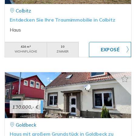
Colbitz
Entdecken Sie Ihre Traumimmobilie in Colbitz
Haus
424 m²
10
WOHNFLÄCHE
ZIMMER
130.000,- €
Goldbeck
Haus mit großem Grundstück in Goldbeck zu