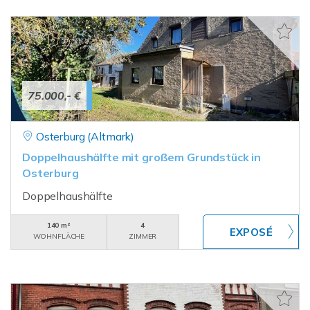
75.000,- €
Osterburg (Altmark)
Doppelhaushälfte mit großem Grundstück in
Osterburg
Doppelhaushälfte
140 m²
4
WOHNFLÄCHE
ZIMMER