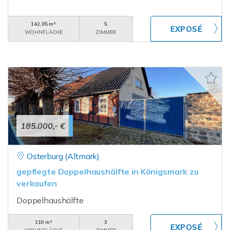
142,05 m²
5
WOHNFLÄCHE
ZIMMER
185.000,- €
Osterburg (Altmark)
gepflegte Doppelhaushälfte in Königsmark zu
verkaufen
Doppelhaushälfte
110 m²
3