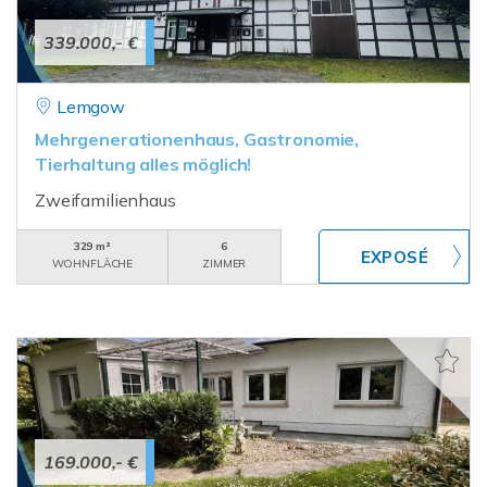
339.000,- €
Lemgow
Mehrgenerationenhaus, Gastronomie,
Tierhaltung alles möglich!
Zweifamilienhaus
329 m²
6
WOHNFLÄCHE
ZIMMER
169.000,- €