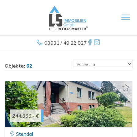
03931 / 49 22 827
Objekte:
62
244.000,- €
Stendal