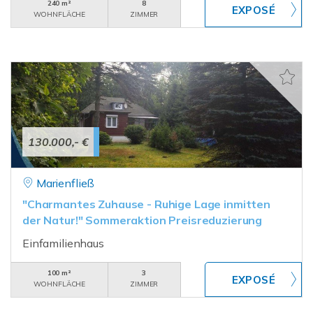
240 m²
8
WOHNFLÄCHE
ZIMMER
130.000,- €
Marienfließ
"Charmantes Zuhause - Ruhige Lage inmitten
der Natur!" Sommeraktion Preisreduzierung
Einfamilienhaus
100 m²
3
WOHNFLÄCHE
ZIMMER