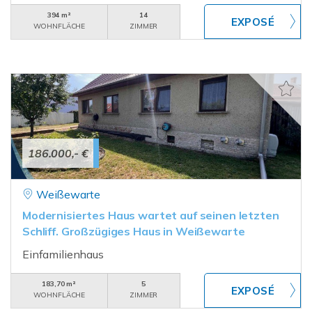
394 m²
14
WOHNFLÄCHE
ZIMMER
186.000,- €
Weißewarte
Modernisiertes Haus wartet auf seinen letzten
Schliff. Großzügiges Haus in Weißewarte
Einfamilienhaus
183,70 m²
5
WOHNFLÄCHE
ZIMMER