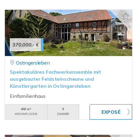
370.000,- €
Ostingersleben
Spektakuläres Fachwerkensemble mit
ausgebauter Feldsteinscheune und
Künstlergarten in Ostingersleben
Einfamilienhaus
450 m²
9
WOHNFLÄCHE
ZIMMER