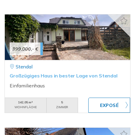
399.000,- €
Stendal
Großzügiges Haus in bester Lage von Stendal
Einfamilienhaus
142,05 m²
5
WOHNFLÄCHE
ZIMMER