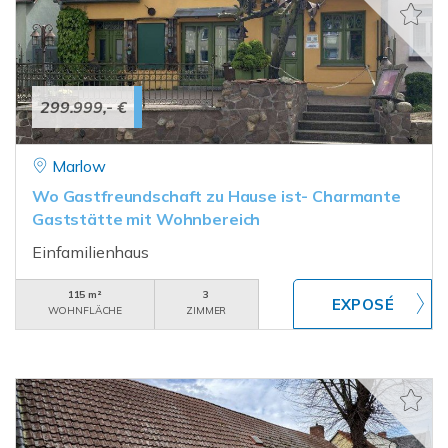
299.999,- €
Marlow
Wo Gastfreundschaft zu Hause ist- Charmante
Gaststätte mit Wohnbereich
Einfamilienhaus
115 m²
3
WOHNFLÄCHE
ZIMMER