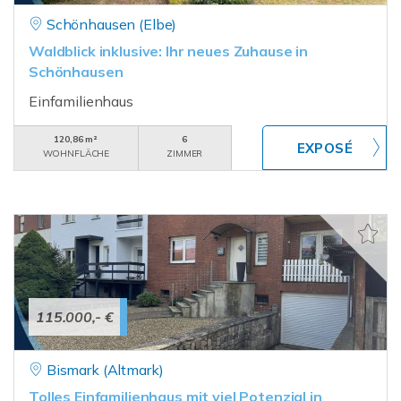
Schönhausen (Elbe)
Waldblick inklusive: Ihr neues Zuhause in
Schönhausen
Einfamilienhaus
120,86 m²
6
WOHNFLÄCHE
ZIMMER
115.000,- €
Bismark (Altmark)
Tolles Einfamilienhaus mit viel Potenzial in