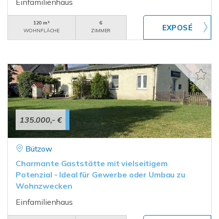
Einfamilienhaus
120 m²
6
WOHNFLÄCHE
ZIMMER
135.000,- €
Bützow
Charmante Gaststätte mit vielseitigem
Potenzial - Ideal für Gewerbe oder Umbau zu
Wohnzwecken
Einfamilienhaus