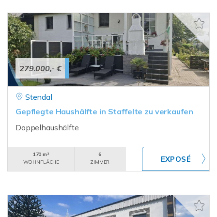
279.000,- €
Stendal
Gepflegte Haushälfte in Staffelte zu verkaufen
Doppelhaushälfte
170 m²
6
WOHNFLÄCHE
ZIMMER