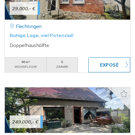
29.000,- €
Flechtingen
Ruhige Lage, viel Potenzial!
Doppelhaushälfte
90 m²
5
WOHNFLÄCHE
ZIMMER
249.000,- €