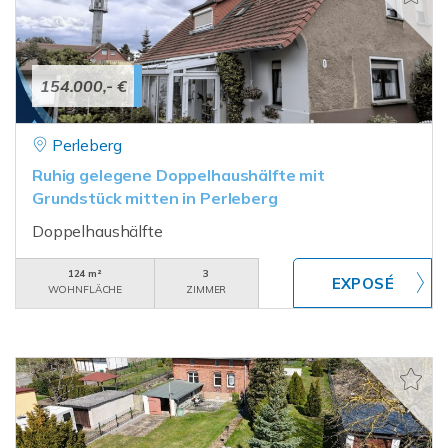
154.000,- €
Perleberg
Ruhig gelegene Doppelhaushälfte mit
Grundstück mitten in Perleberg
Doppelhaushälfte
124 m²
3
WOHNFLÄCHE
ZIMMER