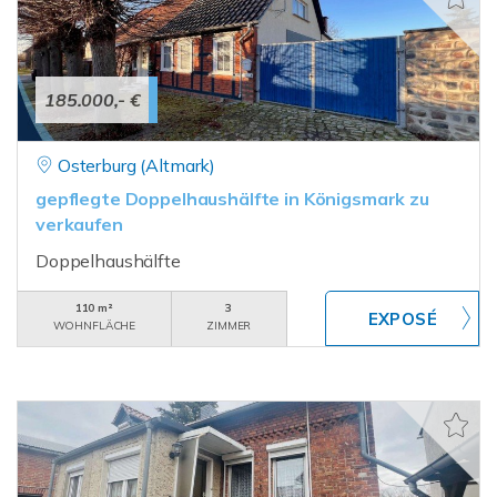
185.000,- €
Osterburg (Altmark)
gepflegte Doppelhaushälfte in Königsmark zu
verkaufen
Doppelhaushälfte
110 m²
3
WOHNFLÄCHE
ZIMMER