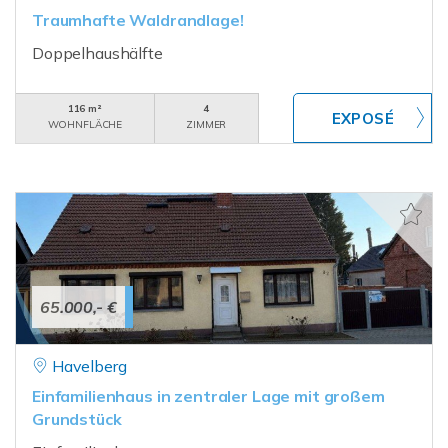
Traumhafte Waldrandlage!
Doppelhaushälfte
116 m²
4
WOHNFLÄCHE
ZIMMER
65.000,- €
Havelberg
Einfamilienhaus in zentraler Lage mit großem
Grundstück