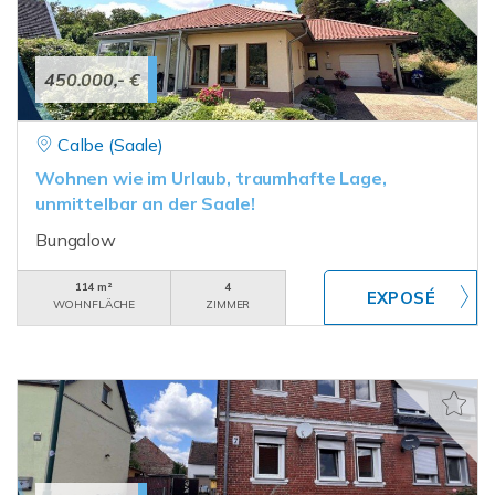
450.000,- €
Calbe (Saale)
Wohnen wie im Urlaub, traumhafte Lage,
unmittelbar an der Saale!
Bungalow
114 m²
4
WOHNFLÄCHE
ZIMMER