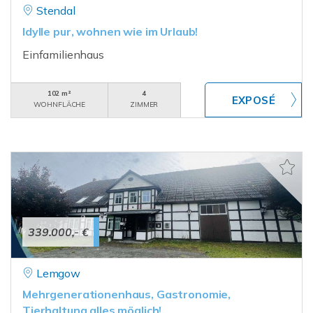
Stendal
Idylle pur, wohnen wie im Urlaub!
Einfamilienhaus
102 m²
4
WOHNFLÄCHE
ZIMMER
339.000,- €
Lemgow
Mehrgenerationenhaus, Gastronomie,
Tierhaltung alles möglich!