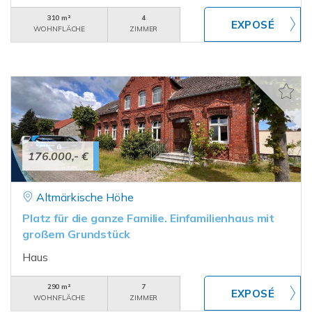
310 m²
4
WOHNFLÄCHE
ZIMMER
176.000,- €
Altmärkische Höhe
Platz für die ganze Familie. Einfamilienhaus mit
großem Grundstück
Haus
290 m²
7
WOHNFLÄCHE
ZIMMER