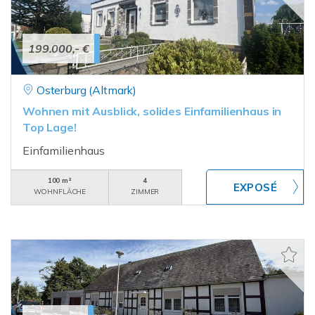
199.000,- €
Osterburg (Altmark)
Wohnen mit Ausblick, solides Einfamilienhaus in
Top Lage!
Einfamilienhaus
100 m²
4
WOHNFLÄCHE
ZIMMER