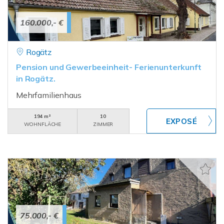
160.000,- €
Rogätz
Pension und Gewerbeeinheit- Ferienunterkunft
in Rogätz.
Mehrfamilienhaus
194 m²
10
WOHNFLÄCHE
ZIMMER
75.000,- €