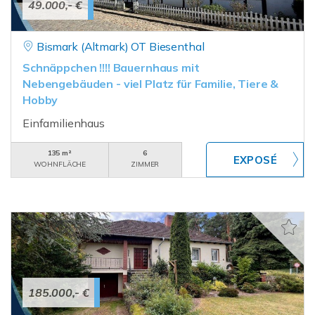
49.000,- €
Bismark (Altmark) OT Biesenthal
Schnäppchen !!!! Bauernhaus mit
Nebengebäuden - viel Platz für Familie, Tiere &
Hobby
Einfamilienhaus
135 m²
6
WOHNFLÄCHE
ZIMMER
185.000,- €