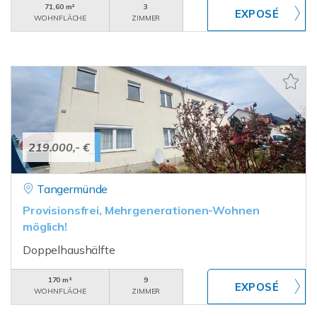
71,60 m²
3
WOHNFLÄCHE
ZIMMER
219.000,- €
Tangermünde
Provisionsfrei, Mehrgenerationen-Wohnen
möglich!
Doppelhaushälfte
170 m²
9
WOHNFLÄCHE
ZIMMER