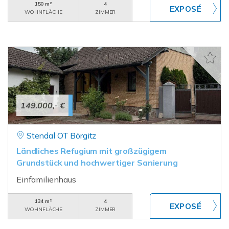
150 m²
4
WOHNFLÄCHE
ZIMMER
149.000,- €
Stendal OT Börgitz
Ländliches Refugium mit großzügigem
Grundstück und hochwertiger Sanierung
Einfamilienhaus
134 m²
4
WOHNFLÄCHE
ZIMMER