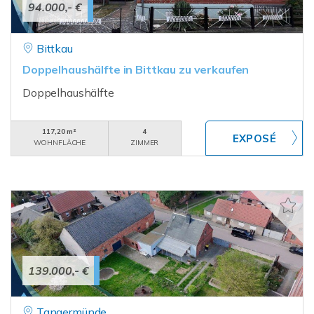
94.000,- €
Bittkau
Doppelhaushälfte in Bittkau zu verkaufen
Doppelhaushälfte
117,20 m²
4
WOHNFLÄCHE
ZIMMER
139.000,- €
Tangermünde