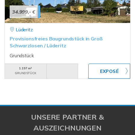
34.999,- €
Lüderitz
Provisionsfreies Baugrundstück in Groß
Schwarzlosen / Lüderitz
Grundstück
1.197 m²
GRUNDSTÜCK
UNSERE PARTNER &
AUSZEICHNUNGEN