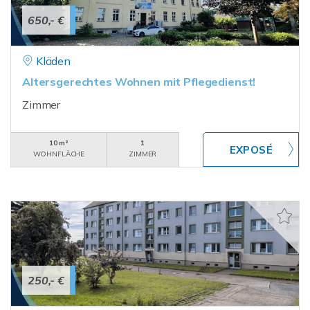
650,- €
Kläden
Altersgerechtes Wohnen mit Pflegedienst!
Zimmer
10 m²
1
WOHNFLÄCHE
ZIMMER
250,- €