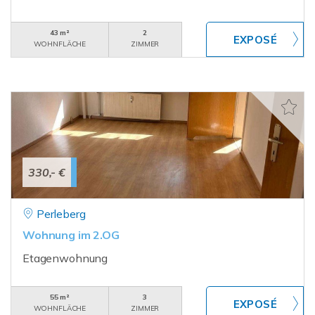
43 m²
2
WOHNFLÄCHE
ZIMMER
330,- €
Perleberg
Wohnung im 2.OG
Etagenwohnung
55 m²
3
WOHNFLÄCHE
ZIMMER