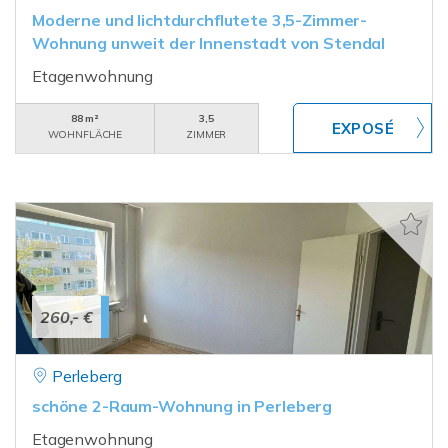
Moderne und lichtdurchflutete 3,5-Zimmer-
Wohnung unweit der Innenstadt von Stendal
Etagenwohnung
88 m²
3,5
WOHNFLÄCHE
ZIMMER
260,- €
Perleberg
schöne 2-Raum-Wohnung in Perleberg
Etagenwohnung