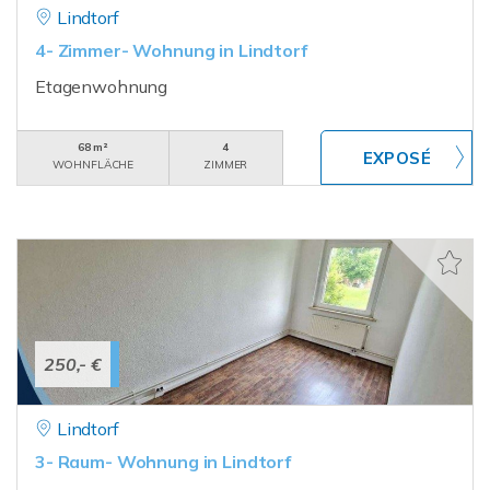
Lindtorf
4- Zimmer- Wohnung in Lindtorf
Etagenwohnung
68 m²
4
WOHNFLÄCHE
ZIMMER
250,- €
Lindtorf
3- Raum- Wohnung in Lindtorf