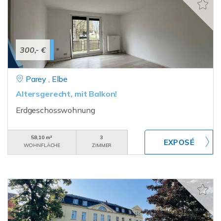
300,- €
Parey , Elbe
Altersgerecht, mit Balkon!
Erdgeschosswohnung
58,10 m²
3
WOHNFLÄCHE
ZIMMER