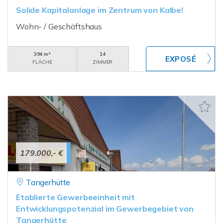
Solide Kapitalanlage im Zentrum von Kalbe!
Wohn- / Geschäftshaus
394 m²
14
FLÄCHE
ZIMMER
179.000,- €
Tangerhütte
Etablierte Gewerbeeinheit mit
Entwicklungspotenzial im Gewerbegebiet von
Tangerhütte