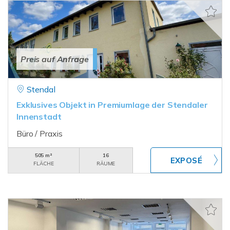
Preis auf Anfrage
Stendal
Exklusives Objekt in Premiumlage der Stendaler
Innenstadt
Büro / Praxis
505 m²
16
FLÄCHE
RÄUME