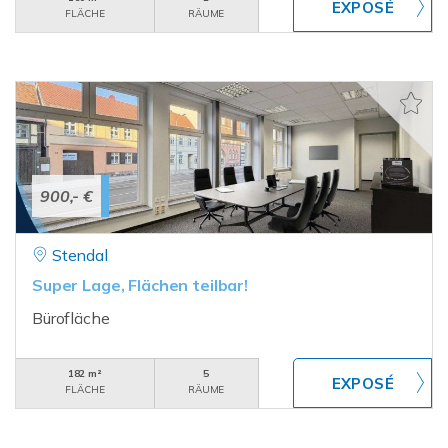
FLÄCHE
RÄUME
900,- €
Stendal
Super Lage, Flächen teilbar!
Bürofläche
182 m²
5
FLÄCHE
RÄUME