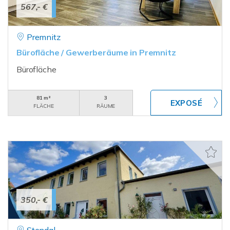
567,- €
Premnitz
Bürofläche / Gewerberäume in Premnitz
Bürofläche
81 m²
3
FLÄCHE
RÄUME
350,- €