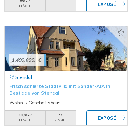
550 m²
FLÄCHE
1.499.000,- €
Stendal
Frisch sanierte Stadtvilla mit Sonder-AfA in
Bestlage von Stendal
Wohn- / Geschäftshaus
358,06 m²
11
FLÄCHE
ZIMMER