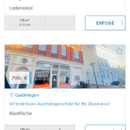
Ladenlokal
275 m²
FLÄCHE
700,- €
Gardelegen
Attraktives Aushängeschild für Ihr Business!
Bürofläche
160 m²
2