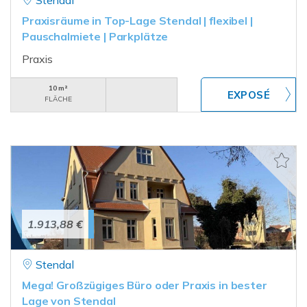
Stendal
Praxisräume in Top-Lage Stendal | flexibel |
Pauschalmiete | Parkplätze
Praxis
10 m²
FLÄCHE
1.913,88 €
Stendal
Mega! Großzügiges Büro oder Praxis in bester
Lage von Stendal