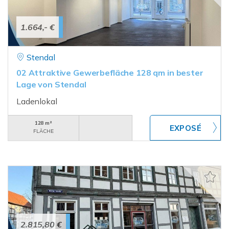
1.664,- €
Stendal
02 Attraktive Gewerbefläche 128 qm in bester
Lage von Stendal
Ladenlokal
128 m²
FLÄCHE
2.815,80 €