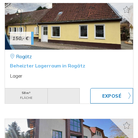
150,- €
Rogätz
Beheizter Lagerraum in Rogätz
Lager
58 m²
FLÄCHE