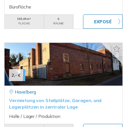
Bürofläche
159,49 m²
6
FLÄCHE
RÄUME
2,- €
Havelberg
Vermietung von Stellplätze, Garagen, und
Lagerplätzen in zentraler Lage
Halle / Lager / Produktion