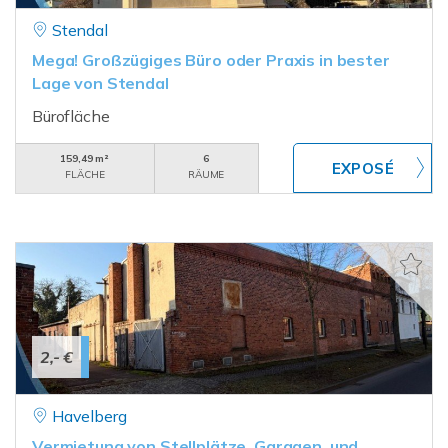
Stendal
Mega! Großzügiges Büro oder Praxis in bester
Lage von Stendal
Bürofläche
159,49 m²
6
FLÄCHE
RÄUME
2,- €
Havelberg
Vermietung von Stellplätze, Garagen, und