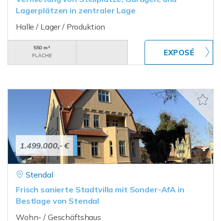
Lagerplätzen in zentraler Lage
Halle / Lager / Produktion
550 m²
FLÄCHE
1.499.000,- €
Stendal
Frisch sanierte Stadtvilla mit Sonder-AfA in
Bestlage von Stendal
Wohn- / Geschäftshaus