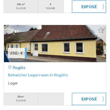
182 m²
5
FLÄCHE
RÄUME
150,- €
Rogätz
Beheizter Lagerraum in Rogätz
Lager
58 m²
FLÄCHE