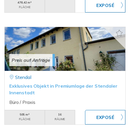
478,42 m²
FLÄCHE
Preis auf Anfrage
Stendal
Exklusives Objekt in Premiumlage der Stendaler
Innenstadt
Büro / Praxis
505 m²
16
FLÄCHE
RÄUME