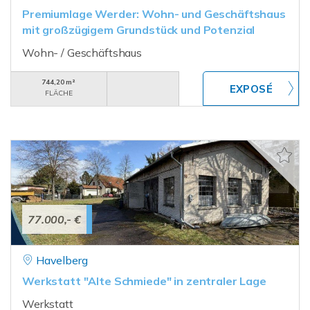
Premiumlage Werder: Wohn- und Geschäftshaus
mit großzügigem Grundstück und Potenzial
Wohn- / Geschäftshaus
744,20 m²
FLÄCHE
77.000,- €
Havelberg
Werkstatt "Alte Schmiede" in zentraler Lage
Werkstatt