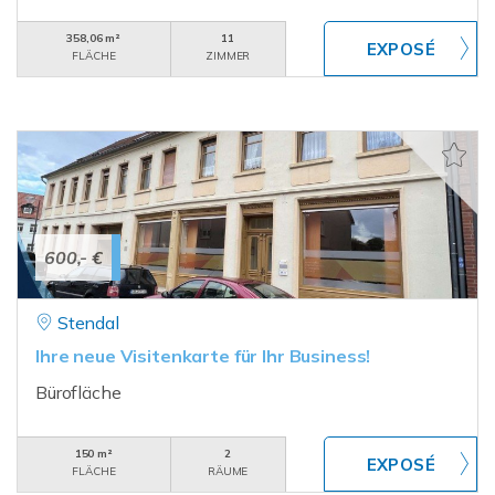
358,06 m²
11
FLÄCHE
ZIMMER
600,- €
Stendal
Ihre neue Visitenkarte für Ihr Business!
Bürofläche
150 m²
2
FLÄCHE
RÄUME