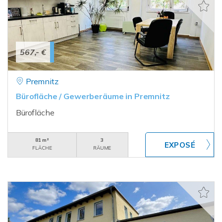
567,- €
Premnitz
Bürofläche / Gewerberäume in Premnitz
Bürofläche
81 m²
3
FLÄCHE
RÄUME