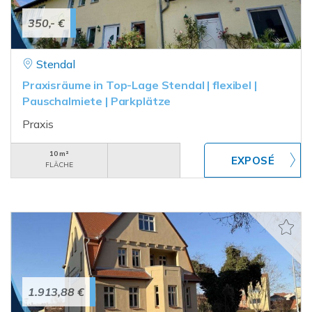
350,- €
Stendal
Praxisräume in Top-Lage Stendal | flexibel |
Pauschalmiete | Parkplätze
Praxis
10 m²
FLÄCHE
1.913,88 €