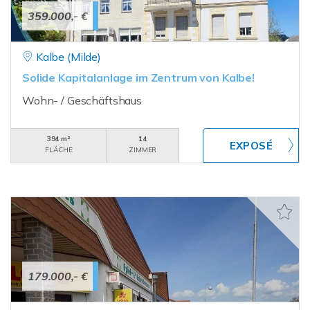
359.000,- €
Kalbe (Milde)
Solide Kapitalanlage im Zentrum von Kalbe!
Wohn- / Geschäftshaus
394 m²
14
FLÄCHE
ZIMMER
179.000,- €