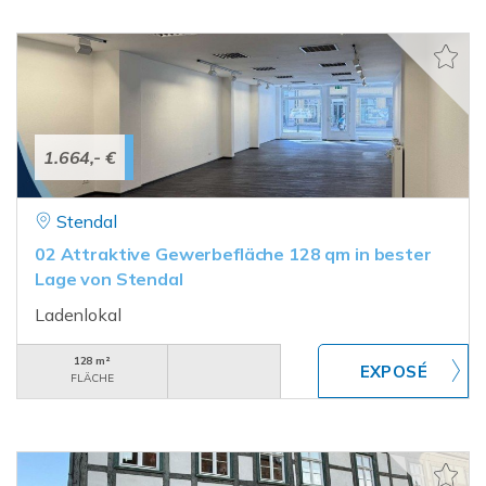
1.664,- €
Stendal
02 Attraktive Gewerbefläche 128 qm in bester
Lage von Stendal
Ladenlokal
128 m²
FLÄCHE