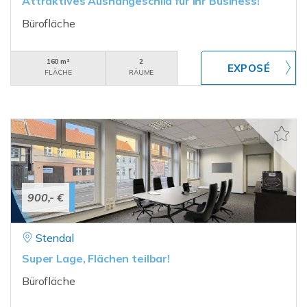
Attraktives Aushängeschild für Ihr Business!
Bürofläche
160 m²
2
FLÄCHE
RÄUME
900,- €
Stendal
Super Lage, Flächen teilbar!
Bürofläche