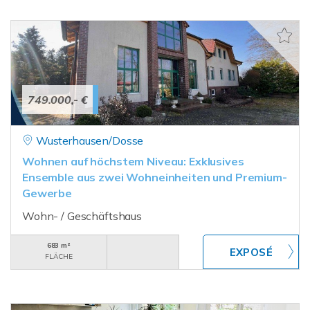
749.000,- €
Wusterhausen/Dosse
Wohnen auf höchstem Niveau: Exklusives
Ensemble aus zwei Wohneinheiten und Premium-
Gewerbe
Wohn- / Geschäftshaus
683 m²
FLÄCHE