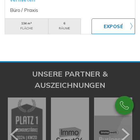
Büro / Praxis
134 m²
6
FLÄCHE
RÄUME
UNSERE PARTNER &
AUSZEICHNUNGEN