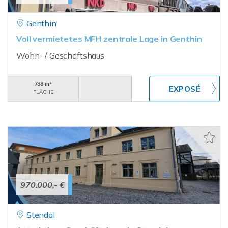
Genthin
Voll vermietetes MFH zentrale Lage in Genthin
Wohn- / Geschäftshaus
738 m²
FLÄCHE
970.000,- €
Stendal