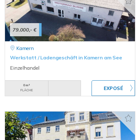
79.000,- €
Kamern
Werkstatt / Ladengeschäft in Kamern am See
Einzelhandel
0 m²
FLÄCHE