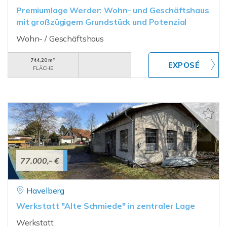
Premiumlage Werder: Wohn- und Geschäftshaus
mit großzügigem Grundstück und Potenzial
Wohn- / Geschäftshaus
744,20 m²
FLÄCHE
77.000,- €
Havelberg
Werkstatt "Alte Schmiede" in zentraler Lage
Werkstatt