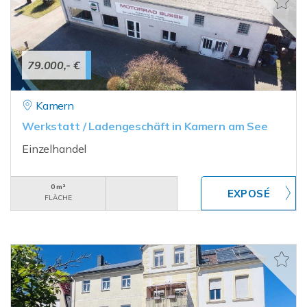
79.000,- €
Kamern
Werkstatt / Ladengeschäft in Kamern am See
Einzelhandel
0 m²
FLÄCHE