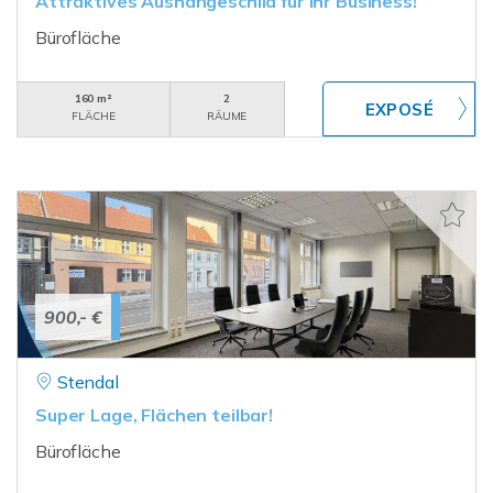
Attraktives Aushängeschild für Ihr Business!
Bürofläche
160 m²
2
FLÄCHE
RÄUME
900,- €
Stendal
Super Lage, Flächen teilbar!
Bürofläche