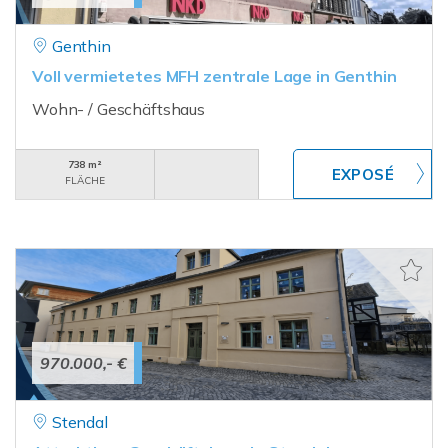
Genthin
Voll vermietetes MFH zentrale Lage in Genthin
Wohn- / Geschäftshaus
738 m²
FLÄCHE
970.000,- €
Stendal