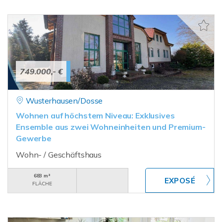
749.000,- €
Wusterhausen/Dosse
Wohnen auf höchstem Niveau: Exklusives
Ensemble aus zwei Wohneinheiten und Premium-
Gewerbe
Wohn- / Geschäftshaus
683 m²
FLÄCHE