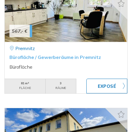
567,- €
Premnitz
Bürofläche / Gewerberäume in Premnitz
Bürofläche
81 m²
3
FLÄCHE
RÄUME