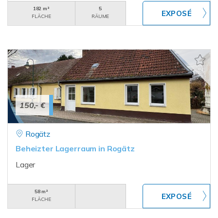
182 m²
5
FLÄCHE
RÄUME
150,- €
Rogätz
Beheizter Lagerraum in Rogätz
Lager
58 m²
FLÄCHE