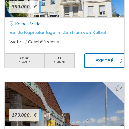
359.000,- €
Kalbe (Milde)
Solide Kapitalanlage im Zentrum von Kalbe!
Wohn- / Geschäftshaus
394 m²
14
FLÄCHE
ZIMMER
179.000,- €