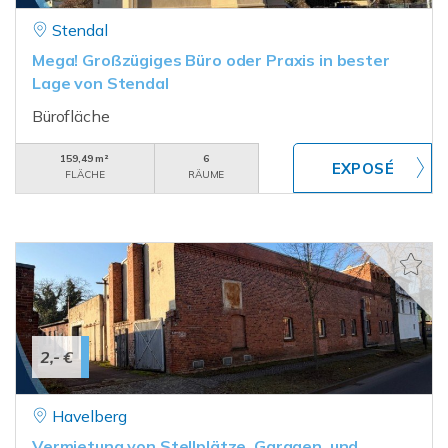
Stendal
Mega! Großzügiges Büro oder Praxis in bester
Lage von Stendal
Bürofläche
159,49 m²
6
FLÄCHE
RÄUME
2,- €
Havelberg
Vermietung von Stellplätze, Garagen, und