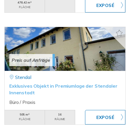
478,42 m²
FLÄCHE
Preis auf Anfrage
Stendal
Exklusives Objekt in Premiumlage der Stendaler
Innenstadt
Büro / Praxis
505 m²
16
FLÄCHE
RÄUME