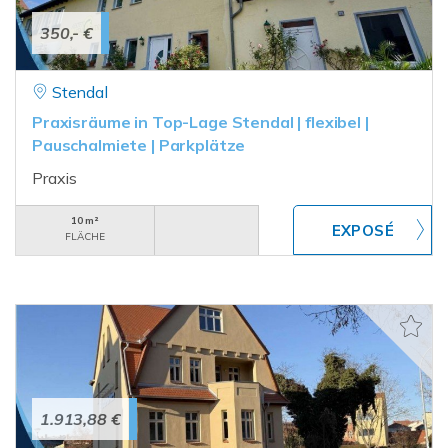
350,- €
Stendal
Praxisräume in Top-Lage Stendal | flexibel |
Pauschalmiete | Parkplätze
Praxis
10 m²
FLÄCHE
1.913,88 €