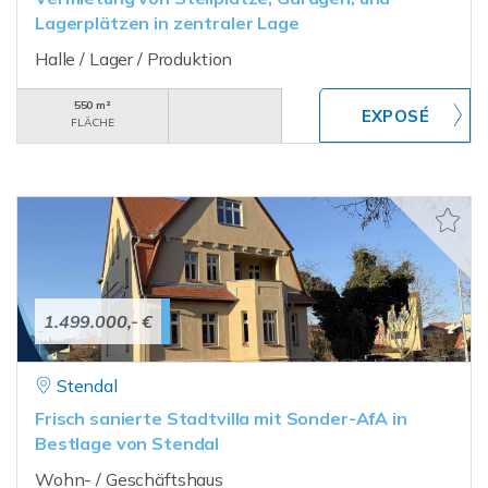
Lagerplätzen in zentraler Lage
Halle / Lager / Produktion
550 m²
FLÄCHE
1.499.000,- €
Stendal
Frisch sanierte Stadtvilla mit Sonder-AfA in
Bestlage von Stendal
Wohn- / Geschäftshaus