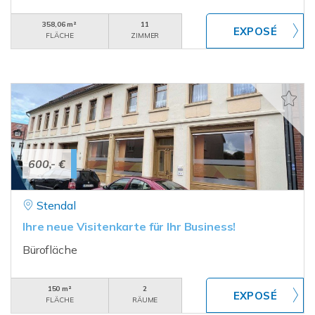
358,06 m²
11
FLÄCHE
ZIMMER
600,- €
Stendal
Ihre neue Visitenkarte für Ihr Business!
Bürofläche
150 m²
2
FLÄCHE
RÄUME