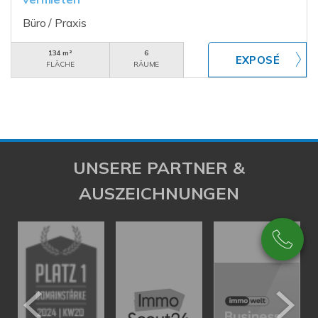
Büro / Praxis
134 m²
6
FLÄCHE
RÄUME
UNSERE PARTNER &
AUSZEICHNUNGEN