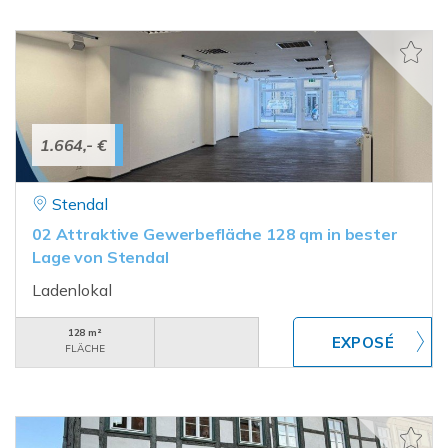
1.664,- €
Stendal
02 Attraktive Gewerbefläche 128 qm in bester
Lage von Stendal
Ladenlokal
128 m²
FLÄCHE