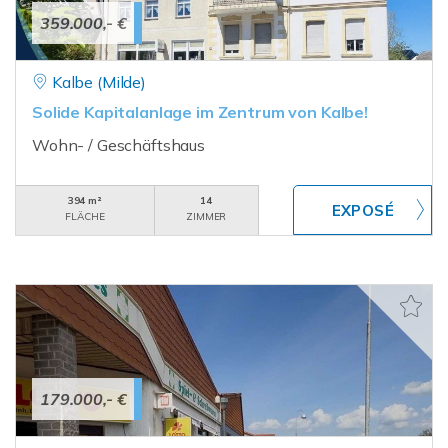
359.000,- €
Kalbe (Milde)
Solide Kapitalanlage im Zentrum von Kalbe!
Wohn- / Geschäftshaus
394 m²
14
FLÄCHE
ZIMMER
179.000,- €