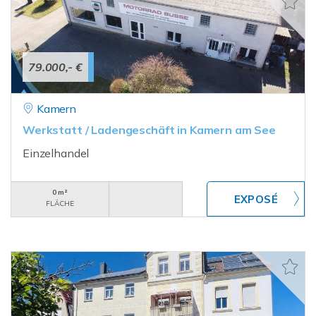
79.000,- €
Kamern
Werkstatt / Ladengeschäft in Kamern am See
Einzelhandel
0 m²
FLÄCHE