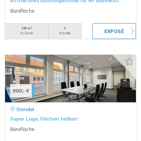
Attraktives Aushängeschild für Ihr Business!
Bürofläche
160 m²
2
FLÄCHE
RÄUME
900,- €
Stendal
Super Lage, Flächen teilbar!
Bürofläche