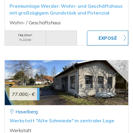
Premiumlage Werder: Wohn- und Geschäftshaus
mit großzügigem Grundstück und Potenzial
Wohn- / Geschäftshaus
744,20 m²
FLÄCHE
77.000,- €
Havelberg
Werkstatt "Alte Schmiede" in zentraler Lage
Werkstatt