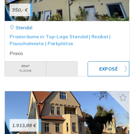
350,- €
Stendal
Praxisräume in Top-Lage Stendal | flexibel |
Pauschalmiete | Parkplätze
Praxis
10 m²
FLÄCHE
1.913,88 €