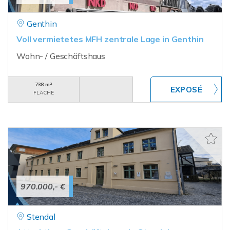
Genthin
Voll vermietetes MFH zentrale Lage in Genthin
Wohn- / Geschäftshaus
738 m²
FLÄCHE
970.000,- €
Stendal