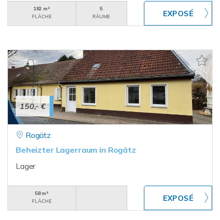
182 m²
5
FLÄCHE
RÄUME
150,- €
Rogätz
Beheizter Lagerraum in Rogätz
Lager
58 m²
FLÄCHE