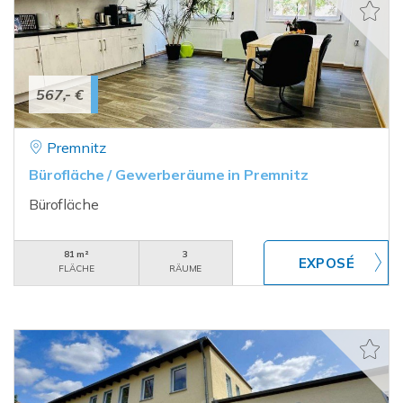
567,- €
Premnitz
Bürofläche / Gewerberäume in Premnitz
Bürofläche
81 m²
3
FLÄCHE
RÄUME