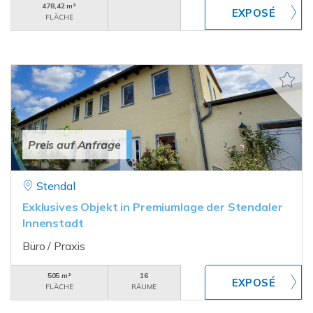
478,42 m²
FLÄCHE
Preis auf Anfrage
Stendal
Exklusives Objekt in Premiumlage der Stendaler
Innenstadt
Büro / Praxis
505 m²
16
FLÄCHE
RÄUME