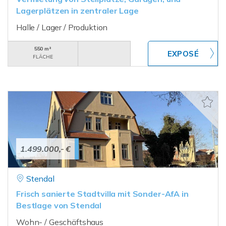
Lagerplätzen in zentraler Lage
Halle / Lager / Produktion
550 m²
FLÄCHE
1.499.000,- €
Stendal
Frisch sanierte Stadtvilla mit Sonder-AfA in
Bestlage von Stendal
Wohn- / Geschäftshaus