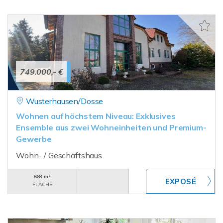
749.000,- €
Wusterhausen/Dosse
Wohnen auf höchstem Niveau: Exklusives
Ensemble aus zwei Wohneinheiten und Premium-
Gewerbe
Wohn- / Geschäftshaus
683 m²
FLÄCHE