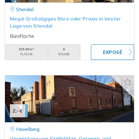
Stendal
Mega! Großzügiges Büro oder Praxis in bester
Lage von Stendal
Bürofläche
159,49 m²
6
FLÄCHE
RÄUME
2,- €
Havelberg
Vermietung von Stellplätze, Garagen, und