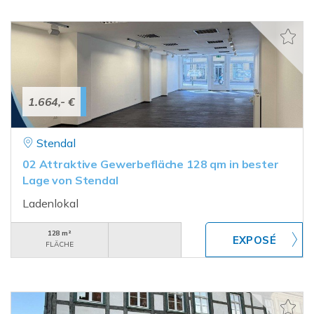
1.664,- €
Stendal
02 Attraktive Gewerbefläche 128 qm in bester
Lage von Stendal
Ladenlokal
128 m²
FLÄCHE