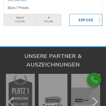
Büro / Praxis
134 m²
6
FLÄCHE
RÄUME
UNSERE PARTNER &
AUSZEICHNUNGEN