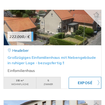
222.000,- €
Heudeber
Großzügiges Einfamilienhaus mit Nebengebäude
in ruhiger Lage - bezugsfertig !!
Einfamilienhaus
192 m²
5
WOHNFLÄCHE
ZIMMER