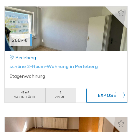
260,- €
Perleberg
schöne 2-Raum-Wohnung in Perleberg
Etagenwohnung
43 m²
2
WOHNFLÄCHE
ZIMMER