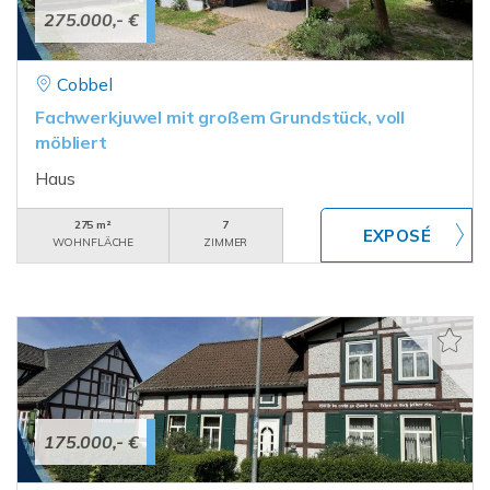
275.000,- €
Cobbel
Fachwerkjuwel mit großem Grundstück, voll
möbliert
Haus
275 m²
7
WOHNFLÄCHE
ZIMMER
175.000,- €