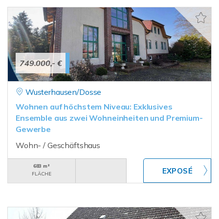
749.000,- €
Wusterhausen/Dosse
Wohnen auf höchstem Niveau: Exklusives
Ensemble aus zwei Wohneinheiten und Premium-
Gewerbe
Wohn- / Geschäftshaus
683 m²
FLÄCHE