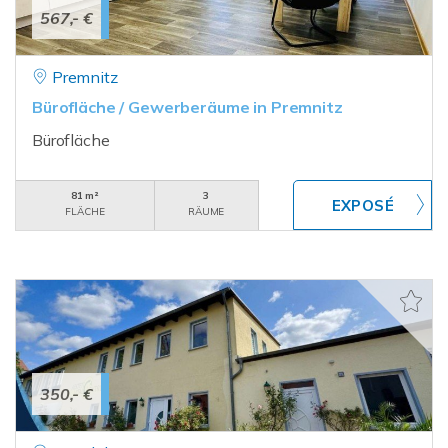
567,- €
Premnitz
Bürofläche / Gewerberäume in Premnitz
Bürofläche
81 m²
3
FLÄCHE
RÄUME
350,- €