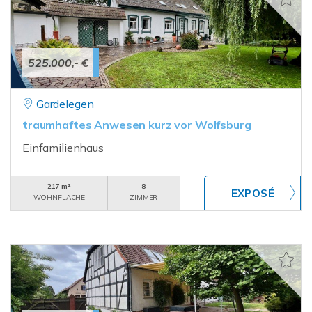
525.000,- €
Gardelegen
traumhaftes Anwesen kurz vor Wolfsburg
Einfamilienhaus
217 m²
8
WOHNFLÄCHE
ZIMMER