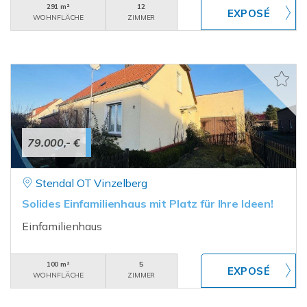
291 m²
12
WOHNFLÄCHE
ZIMMER
79.000,- €
Stendal OT Vinzelberg
Solides Einfamilienhaus mit Platz für Ihre Ideen!
Einfamilienhaus
100 m²
5
WOHNFLÄCHE
ZIMMER