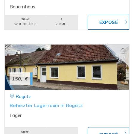
Bauernhaus
90 m²
2
WOHNFLÄCHE
ZIMMER
150,- €
Rogätz
Beheizter Lagerraum in Rogätz
Lager
58 m²