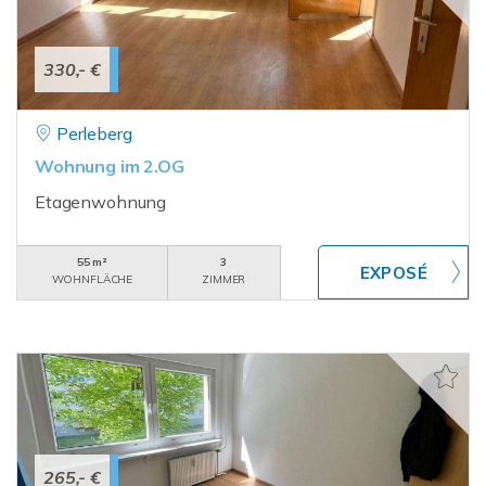
330,- €
Perleberg
Wohnung im 2.OG
Etagenwohnung
55 m²
3
WOHNFLÄCHE
ZIMMER
265,- €