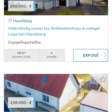
269.000,- €
Havelberg
Vollständig saniertes Einfamilienhaus in ruhiger
Lage bei Havelberg
Doppelhaushälfte
105 m²
4
WOHNFLÄCHE
ZIMMER
158.000,- €