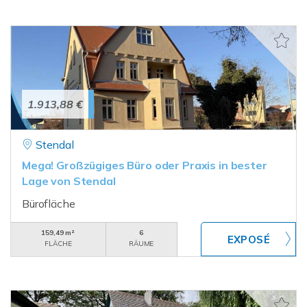
1.913,88 €
Stendal
Mega! Großzügiges Büro oder Praxis in bester
Lage von Stendal
Bürofläche
159,49 m²
6
FLÄCHE
RÄUME