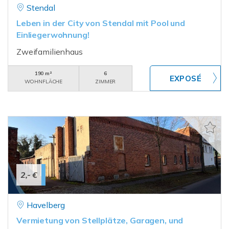
Stendal
Leben in der City von Stendal mit Pool und
Einliegerwohnung!
Zweifamilienhaus
190 m²
6
WOHNFLÄCHE
ZIMMER
2,- €
Havelberg
Vermietung von Stellplätze, Garagen, und