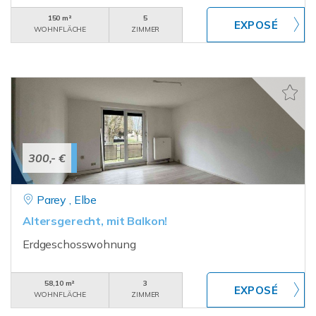
150 m²
5
WOHNFLÄCHE
ZIMMER
300,- €
Parey , Elbe
Altersgerecht, mit Balkon!
Erdgeschosswohnung
58,10 m²
3
WOHNFLÄCHE
ZIMMER