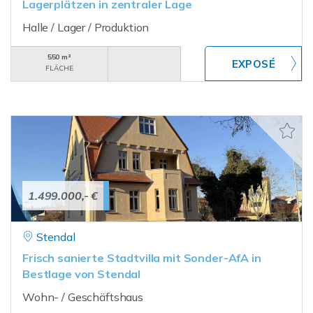
Lagerplätzen in zentraler Lage
Halle / Lager / Produktion
550 m²
FLÄCHE
1.499.000,- €
Stendal
Frisch sanierte Stadtvilla mit Sonder-AfA in
Bestlage von Stendal
Wohn- / Geschäftshaus