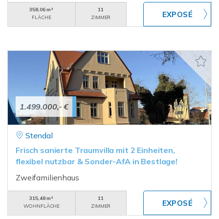
358,06 m²
11
FLÄCHE
ZIMMER
1.499.000,- €
Stendal
Frisch sanierte Traumvilla mit 2 Einheiten,
flexibel nutzbar & Sonder-AfA in Bestlage!
Zweifamilienhaus
315,48 m²
11
WOHNFLÄCHE
ZIMMER