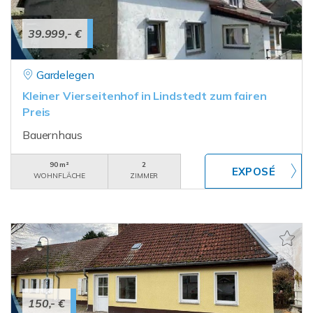
39.999,- €
Gardelegen
Kleiner Vierseitenhof in Lindstedt zum fairen
Preis
Bauernhaus
90 m²
2
WOHNFLÄCHE
ZIMMER
150,- €