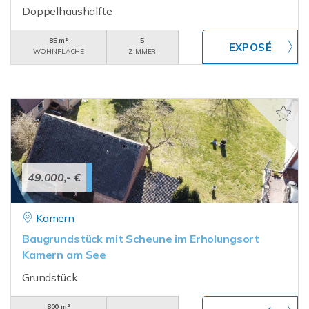
Doppelhaushälfte
85 m²
5
WOHNFLÄCHE
ZIMMER
49.000,- €
Kamern
Baugrundstück mit Scheune im Erholungsort
Kamern am See
Grundstück
800 m²