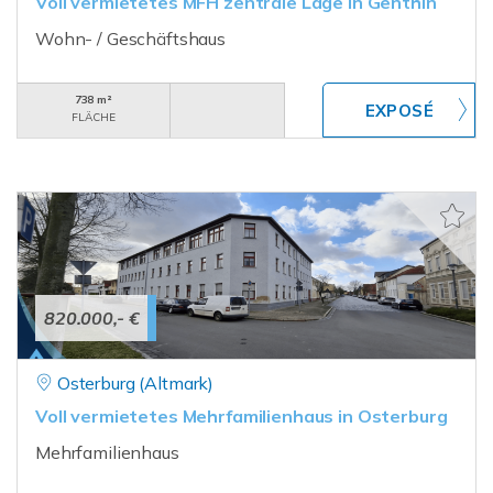
Voll vermietetes MFH zentrale Lage in Genthin
Wohn- / Geschäftshaus
738 m²
FLÄCHE
820.000,- €
Osterburg (Altmark)
Voll vermietetes Mehrfamilienhaus in Osterburg
Mehrfamilienhaus