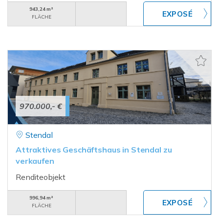
943,24 m²
FLÄCHE
970.000,- €
Stendal
Attraktives Geschäftshaus in Stendal zu
verkaufen
Renditeobjekt
996,94 m²
FLÄCHE