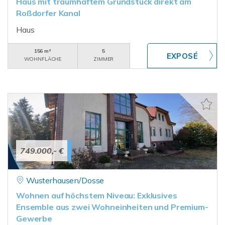
Haus mit traumhaftem Grundstück direkt am
Roßdorfer Kanal
Haus
156 m²
5
WOHNFLÄCHE
ZIMMER
749.000,- €
Wusterhausen/Dosse
Wohnen auf höchstem Niveau: Exklusives
Ensemble aus zwei Wohneinheiten und Premium-
Gewerbe