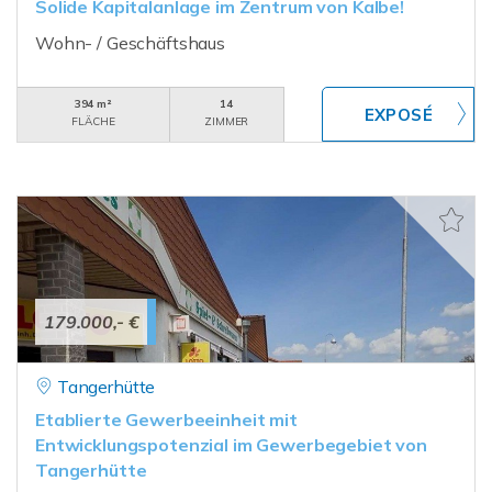
Solide Kapitalanlage im Zentrum von Kalbe!
Wohn- / Geschäftshaus
394 m²
14
FLÄCHE
ZIMMER
179.000,- €
Tangerhütte
Etablierte Gewerbeeinheit mit
Entwicklungspotenzial im Gewerbegebiet von
Tangerhütte