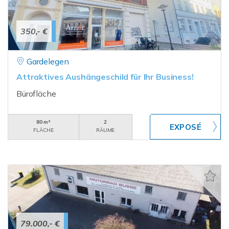
350,- €
Gardelegen
Attraktives Aushängeschild für Ihr Business!
Bürofläche
80 m²
2
FLÄCHE
RÄUME
79.000,- €