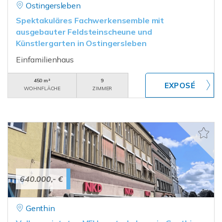
Ostingersleben
Spektakuläres Fachwerkensemble mit
ausgebauter Feldsteinscheune und
Künstlergarten in Ostingersleben
Einfamilienhaus
450 m²
9
WOHNFLÄCHE
ZIMMER
640.000,- €
Genthin