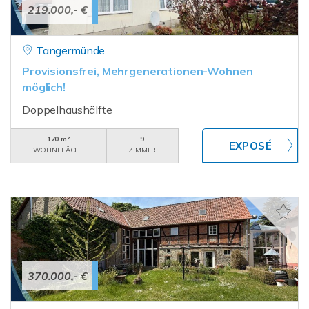
219.000,- €
Tangermünde
Provisionsfrei, Mehrgenerationen-Wohnen
möglich!
Doppelhaushälfte
170 m²
9
WOHNFLÄCHE
ZIMMER
370.000,- €