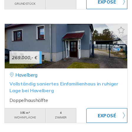
GRUNDSTÜCK
269.000,- €
Havelberg
Vollständig saniertes Einfamilienhaus in ruhiger
Lage bei Havelberg
Doppelhaushälfte
105 m²
4
WOHNFLÄCHE
ZIMMER