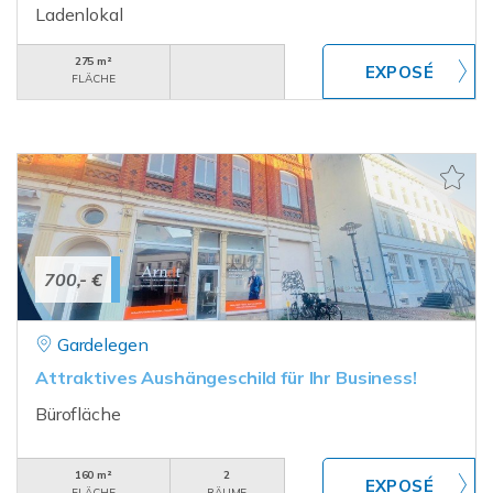
Ladenlokal
275 m²
FLÄCHE
700,- €
Gardelegen
Attraktives Aushängeschild für Ihr Business!
Bürofläche
160 m²
2
FLÄCHE
RÄUME