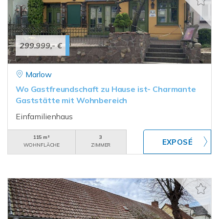
299.999,- €
Marlow
Wo Gastfreundschaft zu Hause ist- Charmante
Gaststätte mit Wohnbereich
Einfamilienhaus
115 m²
3
WOHNFLÄCHE
ZIMMER