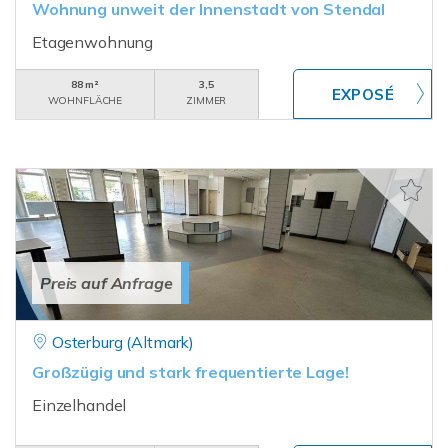
Wohnung unweit der Innenstadt von Stendal
Etagenwohnung
88 m²
3,5
WOHNFLÄCHE
ZIMMER
Preis auf Anfrage
Osterburg (Altmark)
Großzügig und stark frequentierte Lage!
Einzelhandel