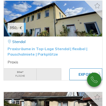
350,- €
Stendal
Praxisräume in Top-Lage Stendal | flexibel |
Pauschalmiete | Parkplätze
Praxis
10 m²
FLÄCHE