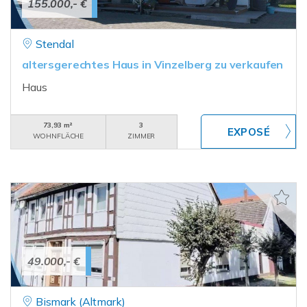
155.000,- €
Stendal
altersgerechtes Haus in Vinzelberg zu verkaufen
Haus
73,93 m²
3
WOHNFLÄCHE
ZIMMER
49.000,- €
Bismark (Altmark)