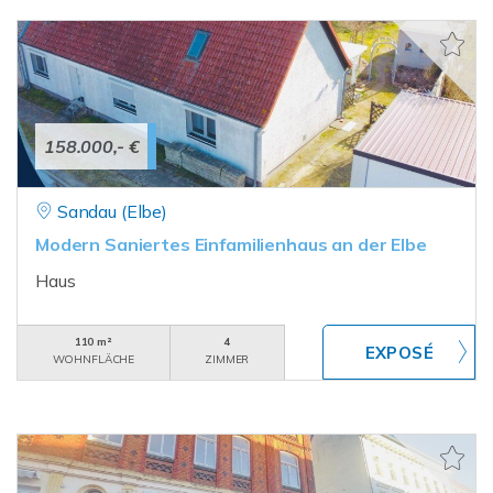
158.000,- €
Sandau (Elbe)
Modern Saniertes Einfamilienhaus an der Elbe
Haus
110 m²
4
WOHNFLÄCHE
ZIMMER