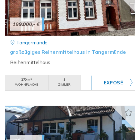
199.000,- €
Tangermünde
großzügiges Reihenmittelhaus in Tangermünde
Reihenmittelhaus
270 m²
9
WOHNFLÄCHE
ZIMMER