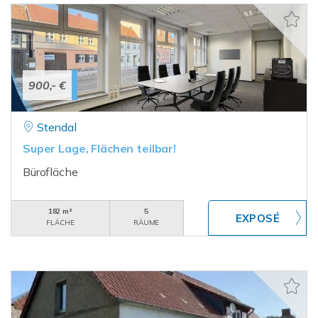
900,- €
Stendal
Super Lage, Flächen teilbar!
Bürofläche
182 m²
5
FLÄCHE
RÄUME