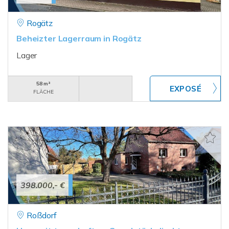
Rogätz
Beheizter Lagerraum in Rogätz
Lager
58 m²
FLÄCHE
398.000,- €
Roßdorf