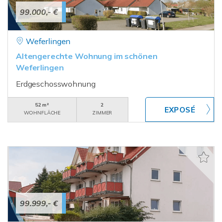
99.000,- €
Weferlingen
Altengerechte Wohnung im schönen
Weferlingen
Erdgeschosswohnung
52 m²
2
WOHNFLÄCHE
ZIMMER
99.999,- €