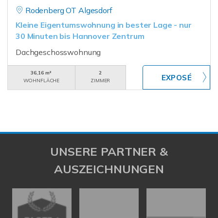
Rodenberg OT Algesdorf
Kleine Eigentumswohnung in bester Lage - nur
30 Minuten bis Hannover Zentrum
Dachgeschosswohnung
36,16 m²
2
WOHNFLÄCHE
ZIMMER
UNSERE PARTNER &
AUSZEICHNUNGEN