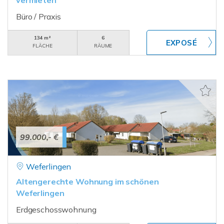
vermieten
Büro / Praxis
134 m²
6
FLÄCHE
RÄUME
99.000,- €
Weferlingen
Altengerechte Wohnung im schönen
Weferlingen
Erdgeschosswohnung