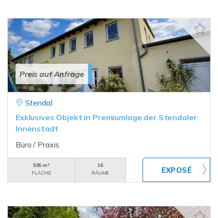
Preis auf Anfrage
Stendal
Exklusives Objekt in Premiumlage der Stendaler
Innenstadt
Büro / Praxis
505 m²
16
FLÄCHE
RÄUME