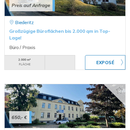
Preis auf Anfrage
Biederitz
Großzügige Büroflächen bis 2.000 qm in Top-
Lage!
Büro / Praxis
2.000 m²
FLÄCHE
650,- €