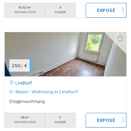
67,51 m²
4
WOHNFLÄCHE
ZIMMER
250,- €
Lindtorf
3- Raum- Wohnung in Lindtorf
Etagenwohnung
58 m²
3
WOHNFLÄCHE
ZIMMER