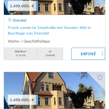
1.499.000,- €
Stendal
Frisch sanierte Stadtvilla mit Sonder-AfA in
Bestlage von Stendal
Wohn- / Geschäftshaus
358,06 m²
11
FLÄCHE
ZIMMER
1.499.000,- €