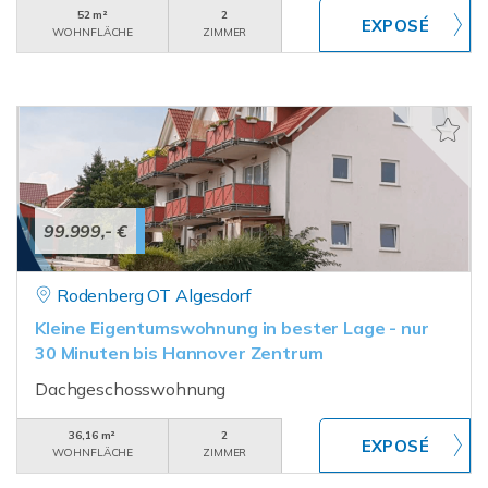
52 m²
2
WOHNFLÄCHE
ZIMMER
99.999,- €
Rodenberg OT Algesdorf
Kleine Eigentumswohnung in bester Lage - nur
30 Minuten bis Hannover Zentrum
Dachgeschosswohnung
36,16 m²
2
WOHNFLÄCHE
ZIMMER