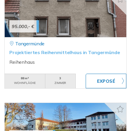
95.000,- €
Tangermünde
Projektiertes Reihenmittelhaus in Tangermünde
Reihenhaus
88 m²
3
WOHNFLÄCHE
ZIMMER