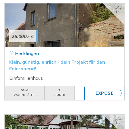
25.000,- €
Hecklingen
Klein, günstig, ehrlich - dein Projekt für den
Feierabend!
Einfamilienhaus
90 m²
3
WOHNFLÄCHE
ZIMMER