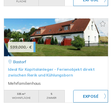
FLÄCHE
599.000,- €
Bastorf
Ideal für Kapitalanleger - Ferienobjekt direkt
zwischen Rerik und Kühlungsborn
Mehrfamilienhaus
325 m²
5
WOHNFLÄCHE
ZIMMER