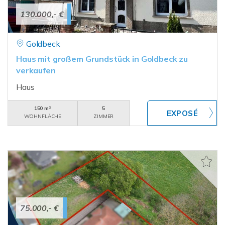
130.000,- €
Goldbeck
Haus mit großem Grundstück in Goldbeck zu
verkaufen
Haus
150 m²
5
WOHNFLÄCHE
ZIMMER
75.000,- €