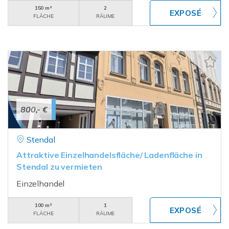
150 m²
2
FLÄCHE
RÄUME
800,- €
Stendal
Attraktive Einzelhandelsfläche/ Ladenfläche in
Stendal zu vermieten
Einzelhandel
100 m²
1
FLÄCHE
RÄUME