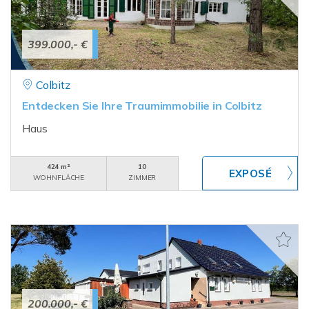
399.000,- €
Colbitz
Entdecken Sie Ihre Traumimmobilie in Colbitz
Haus
424 m²
10
WOHNFLÄCHE
ZIMMER
200.000,- €