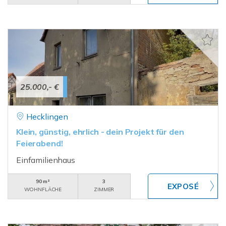
25.000,- €
Hecklingen
Klein, günstig, ehrlich - dein Projekt für den
Feierabend!
Einfamilienhaus
90 m²
3
WOHNFLÄCHE
ZIMMER