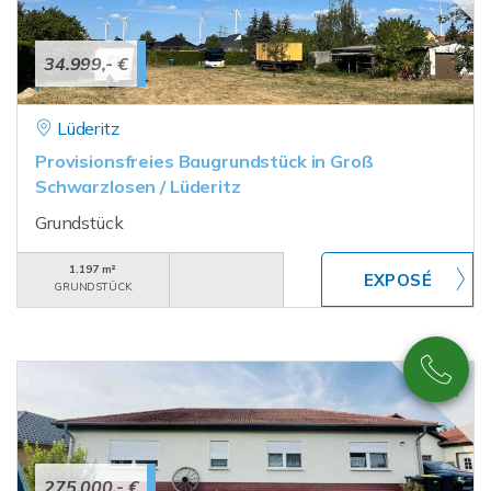
34.999,- €
Lüderitz
Provisionsfreies Baugrundstück in Groß
Schwarzlosen / Lüderitz
Grundstück
1.197 m²
GRUNDSTÜCK
275.000,- €