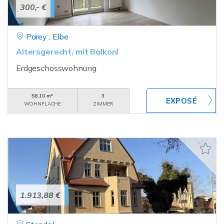
300,- €
Parey , Elbe
Altersgerecht, mit Balkon!
Erdgeschosswohnung
58,10 m²
3
WOHNFLÄCHE
ZIMMER
1.913,88 €