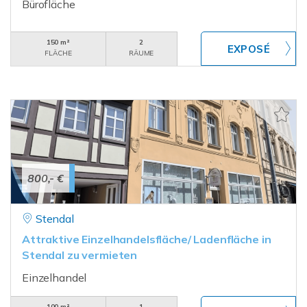
Bürofläche
150 m²
2
FLÄCHE
RÄUME
800,- €
Stendal
Attraktive Einzelhandelsfläche/ Ladenfläche in
Stendal zu vermieten
Einzelhandel
100 m²
1