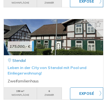
WOHNFLÄCHE
ZIMMER
175.000,- €
Stendal
Leben in der City von Stendal mit Pool und
Einliegerwohnung!
Zweifamilienhaus
190 m²
6
WOHNFLÄCHE
ZIMMER