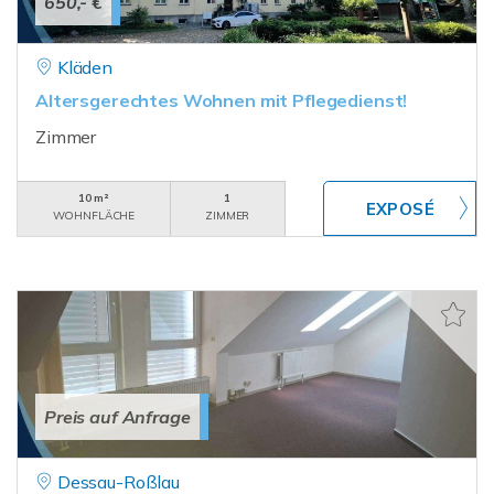
650,- €
Kläden
Altersgerechtes Wohnen mit Pflegedienst!
Zimmer
10 m²
1
WOHNFLÄCHE
ZIMMER
Preis auf Anfrage
Dessau-Roßlau