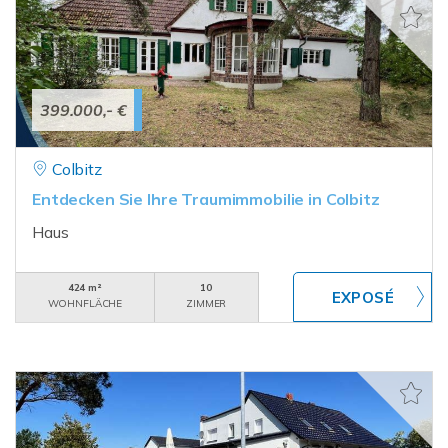
399.000,- €
Colbitz
Entdecken Sie Ihre Traumimmobilie in Colbitz
Haus
424 m²
10
WOHNFLÄCHE
ZIMMER