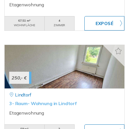
Etagenwohnung
67,51 m²
4
WOHNFLÄCHE
ZIMMER
250,- €
Lindtorf
3- Raum- Wohnung in Lindtorf
Etagenwohnung
58 m²
3