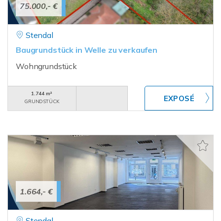
75.000,- €
Stendal
Baugrundstück in Welle zu verkaufen
Wohngrundstück
1.744 m²
GRUNDSTÜCK
1.664,- €
Stendal