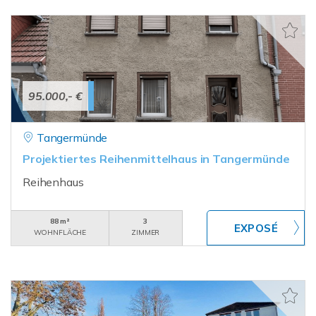
95.000,- €
Tangermünde
Projektiertes Reihenmittelhaus in Tangermünde
Reihenhaus
88 m²
3
WOHNFLÄCHE
ZIMMER