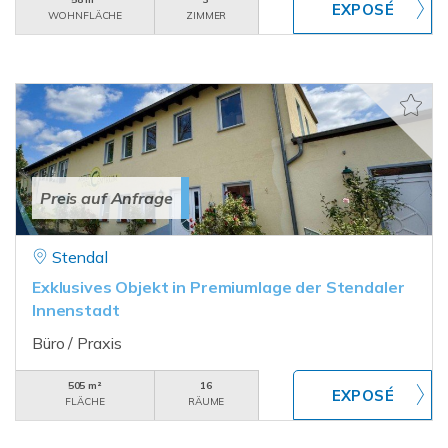
WOHNFLÄCHE
ZIMMER
Preis auf Anfrage
Stendal
Exklusives Objekt in Premiumlage der Stendaler
Innenstadt
Büro / Praxis
505 m²
16
FLÄCHE
RÄUME