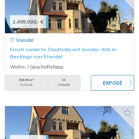
1.499.000,- €
Stendal
Frisch sanierte Stadtvilla mit Sonder-AfA in
Bestlage von Stendal
Wohn- / Geschäftshaus
358,06 m²
11
FLÄCHE
ZIMMER