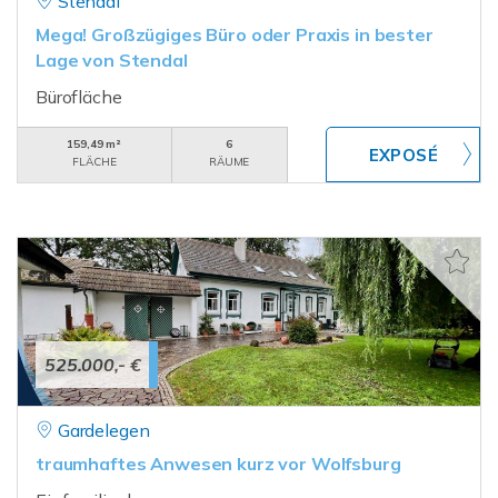
Stendal
Mega! Großzügiges Büro oder Praxis in bester
Lage von Stendal
Bürofläche
159,49 m²
6
FLÄCHE
RÄUME
525.000,- €
Gardelegen
traumhaftes Anwesen kurz vor Wolfsburg