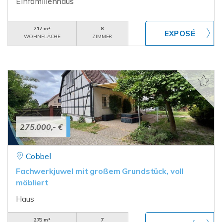
Einfamilienhaus
217 m²
8
WOHNFLÄCHE
ZIMMER
275.000,- €
Cobbel
Fachwerkjuwel mit großem Grundstück, voll
möbliert
Haus
275 m²
7