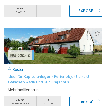
93 m²
FLÄCHE
599.000,- €
Bastorf
Ideal für Kapitalanleger - Ferienobjekt direkt
zwischen Rerik und Kühlungsborn
Mehrfamilienhaus
325 m²
5
WOHNFLÄCHE
ZIMMER