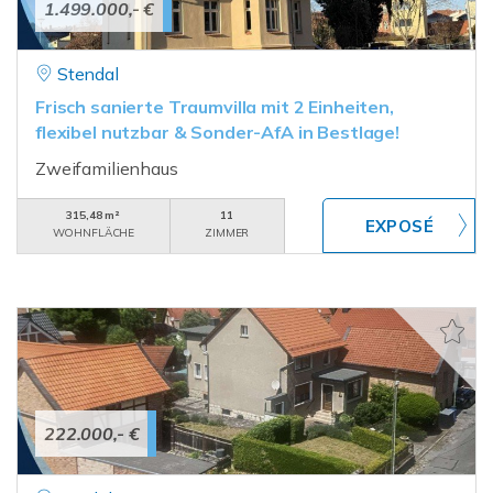
1.499.000,- €
Stendal
Frisch sanierte Traumvilla mit 2 Einheiten,
flexibel nutzbar & Sonder-AfA in Bestlage!
Zweifamilienhaus
315,48 m²
11
WOHNFLÄCHE
ZIMMER
222.000,- €