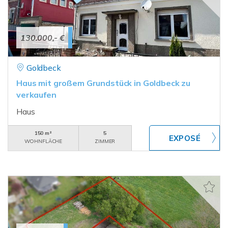
130.000,- €
Goldbeck
Haus mit großem Grundstück in Goldbeck zu
verkaufen
Haus
150 m²
5
WOHNFLÄCHE
ZIMMER