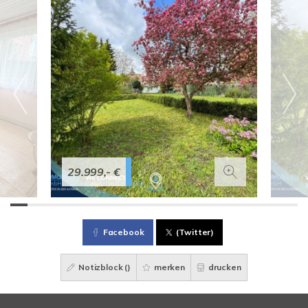
29.999,- €
Facebook
(Twitter)
Notizblock (
)
merken
drucken