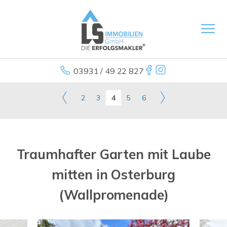
03931 / 49 22 827
2
3
4
5
6
Traumhafter Garten mit Laube
mitten in Osterburg
(Wallpromenade)