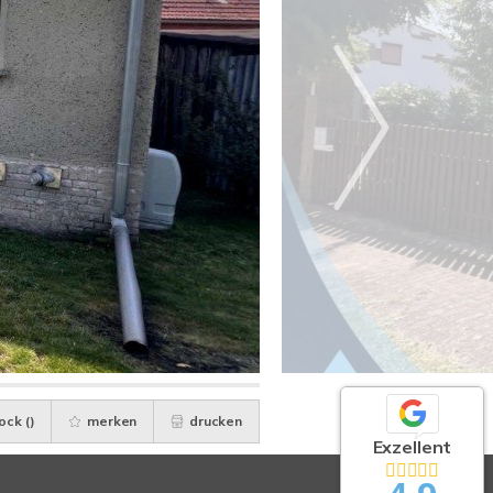
ock (
)
merken
drucken
Exzellent