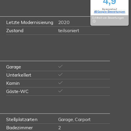
4,9
Basierend auf
48 Google-Bewertungen
Echtheit von Bewertungen
Letzte Modernisierung
2020
Zustand
teilsaniert
Garage
Unterkellert
Kamin
Gäste-WC
Stellplatzarten
Garage, Carport
Badezimmer
2