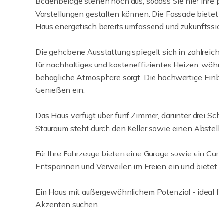
Bodenbeläge stehen noch aus, sodass Sie hier Ihre 
Vorstellungen gestalten können. Die Fassade bietet 
Haus energetisch bereits umfassend und zukunftssic
Die gehobene Ausstattung spiegelt sich in zahlreic
für nachhaltiges und kosteneffizientes Heizen, wä
behagliche Atmosphäre sorgt. Die hochwertige Einb
Genießen ein.
Das Haus verfügt über fünf Zimmer, darunter drei Sc
Stauraum steht durch den Keller sowie einen Abstell
Für Ihre Fahrzeuge bieten eine Garage sowie ein Car
Entspannen und Verweilen im Freien ein und bietet re
Ein Haus mit außergewöhnlichem Potenzial - ideal f
Akzenten suchen.