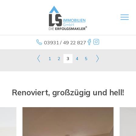
03931 / 49 22 827
1
2
3
4
5
Renoviert, großzügig und hell!