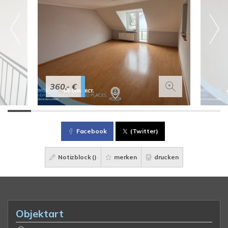
360,- €
Facebook
(Twitter)
Notizblock (
)
merken
drucken
Objektart