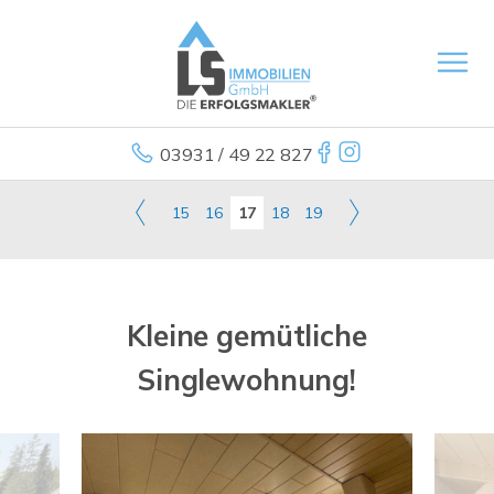
03931 / 49 22 827
15
16
17
18
19
Kleine gemütliche
Singlewohnung!