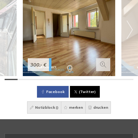
300,- €
Facebook
(Twitter)
Notizblock (
)
merken
drucken