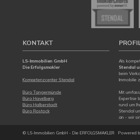
KONTAKT
PROFI
LS-Immobilien GmbH
Als kompe
Die Erfolgsmakler
Stendal 
beim Verka
Kompetenzcenter Stendal
Immobilie z
Büro Tangermünde
Mit umfas
Büro Havelberg
Expertise 
Büro Halberstadt
rund um Ih
Büro Rostock
Stendal u
an - wir si
© LS-Immobilien GmbH - Die ERFOLGSMAKLER
Powered b