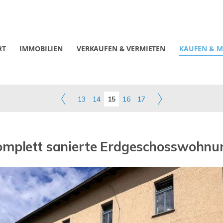
RT
IMMOBILIEN
VERKAUFEN & VERMIETEN
KAUFEN & M
13
14
15
16
17
omplett sanierte Erdgeschosswohnu