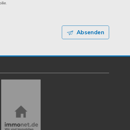
lie.
Absenden