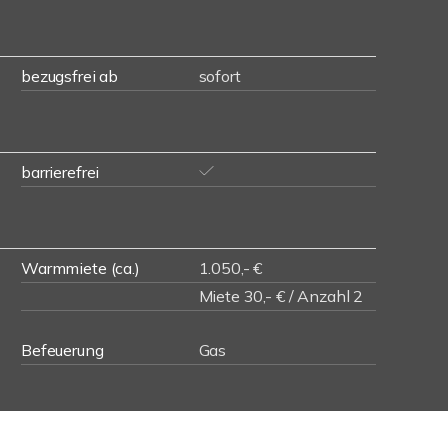
bezugsfrei ab
sofort
barrierefrei
Warmmiete (ca.)
1.050,- €
Miete 30,- € / Anzahl 2
Befeuerung
Gas