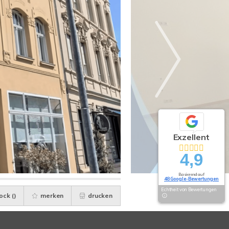
Exzellent
4,9
Basierend auf
48 Google-Bewertungen
Echtheit von Bewertungen
ock (
)
merken
drucken