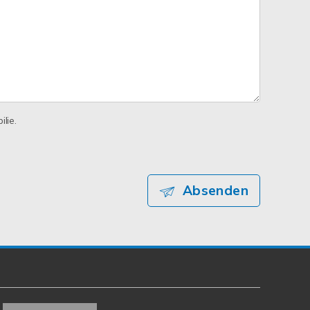
lie.
Absenden