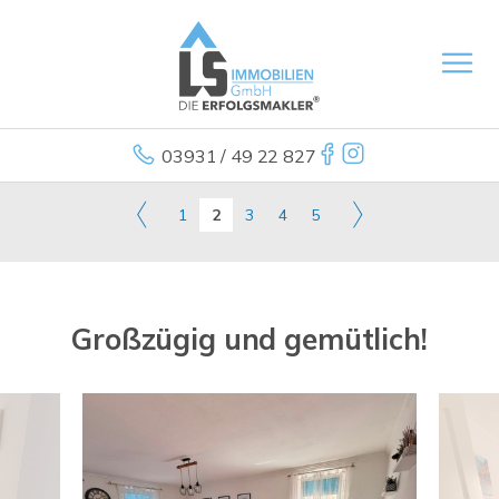
03931 / 49 22 827
1
2
3
4
5
Großzügig und gemütlich!