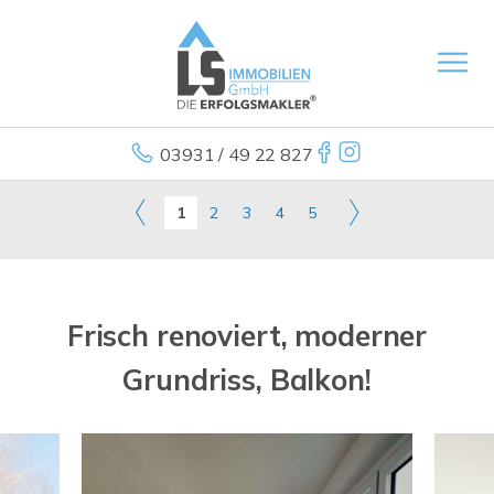
03931 / 49 22 827
1
2
3
4
5
Frisch renoviert, moderner
Grundriss, Balkon!