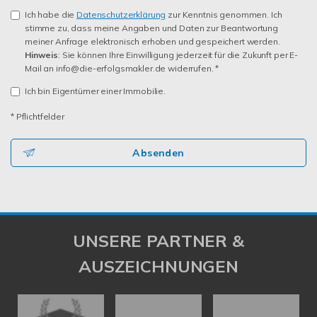
Ich habe die
Datenschutzerklärung
zur Kenntnis genommen. Ich
stimme zu, dass meine Angaben und Daten zur Beantwortung
meiner Anfrage elektronisch erhoben und gespeichert werden.
Hinweis
: Sie können Ihre Einwilligung jederzeit für die Zukunft per E-
Mail an info@die-erfolgsmakler.de widerrufen. *
Ich bin Eigentümer einer Immobilie.
* Pflichtfelder
Absenden
UNSERE PARTNER &
AUSZEICHNUNGEN