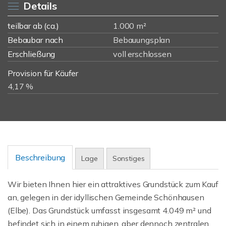
Details
teilbar ab (ca.)
1.000 m²
Bebaubar nach
Bebauungsplan
Erschließung
voll erschlossen
Provision für Käufer
4,17 %
Beschreibung
Lage
Sonstiges
Wir bieten Ihnen hier ein attraktives Grundstück zum Kauf
an, gelegen in der idyllischen Gemeinde Schönhausen
(Elbe). Das Grundstück umfasst insgesamt 4.049 m² und
befindet sich in einem ruhigen, aber dennoch zentralen